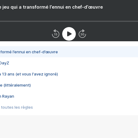
e jeu qui a transformé l’ennui en chef-d’œuvre
nsformé l’ennui en chef-d’œuvre
 DayZ
 a 13 ans (et vous l'avez ignoré)
e (littéralement)
im Rayan
 toutes les règles
s les jeux vidéo
us choquant de Rockstar ? - Le scandale BULLY