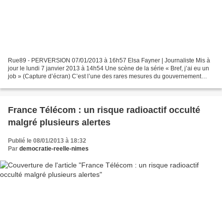
Rue89 - PERVERSION 07/01/2013 à 16h57 Elsa Fayner | Journaliste Mis à
jour le lundi 7 janvier 2013 à 14h54 Une scène de la série « Bref, j’ai eu un
job » (Capture d’écran) C’est l’une des rares mesures du gouvernement
pour lutter contre le chômage. Les...
France Télécom : un risque radioactif occulté
malgré plusieurs alertes
Publié le 08/01/2013 à 18:32
Par
democratie-reelle-nimes