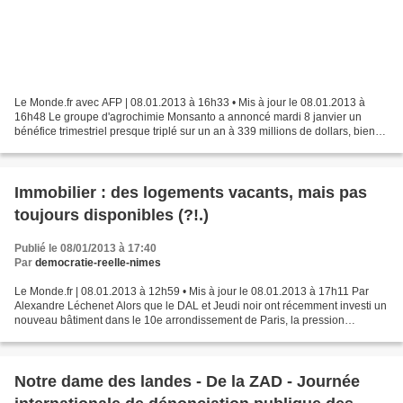
Le Monde.fr avec AFP | 08.01.2013 à 16h33 • Mis à jour le 08.01.2013 à
16h48 Le groupe d'agrochimie Monsanto a annoncé mardi 8 janvier un
bénéfice trimestriel presque triplé sur un an à 339 millions de dollars, bien
meilleur qu'attendu, grâce à un bond...
Immobilier : des logements vacants, mais pas
toujours disponibles (?!.)
Publié le 08/01/2013 à 17:40
Par
democratie-reelle-nimes
Le Monde.fr | 08.01.2013 à 12h59 • Mis à jour le 08.01.2013 à 17h11 Par
Alexandre Léchenet Alors que le DAL et Jeudi noir ont récemment investi un
nouveau bâtiment dans le 10e arrondissement de Paris, la pression
s'accentue sur le gouvernement, confronté...
Notre dame des landes - De la ZAD - Journée