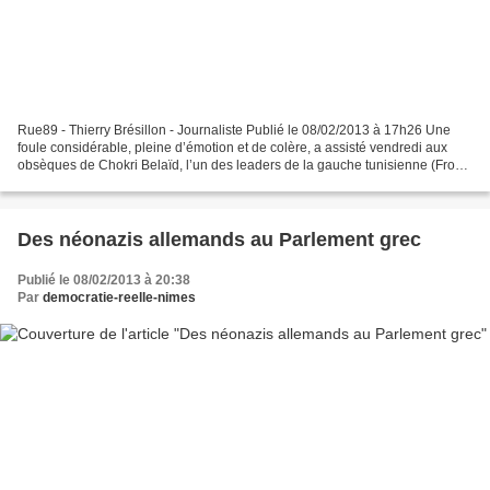
Rue89 - Thierry Brésillon - Journaliste Publié le 08/02/2013 à 17h26 Une
foule considérable, pleine d’émotion et de colère, a assisté vendredi aux
obsèques de Chokri Belaïd, l’un des leaders de la gauche tunisienne (Front
populaire) assassiné mercredi...
Des néonazis allemands au Parlement grec
Publié le 08/02/2013 à 20:38
Par
democratie-reelle-nimes