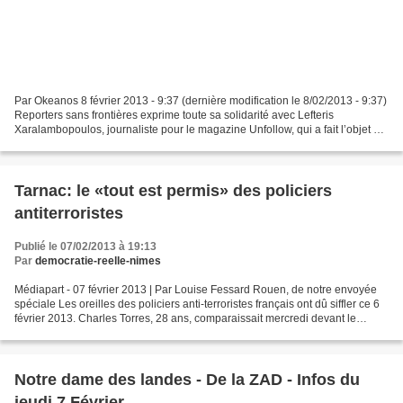
Par Okeanos 8 février 2013 - 9:37 (dernière modification le 8/02/2013 - 9:37)
Reporters sans frontières exprime toute sa solidarité avec Lefteris
Xaralambopoulos, journaliste pour le magazine Unfollow, qui a fait l’objet de
menaces de mort suite à la...
Tarnac: le «tout est permis» des policiers
antiterroristes
Publié le 07/02/2013 à 19:13
Par
democratie-reelle-nimes
Médiapart - 07 février 2013 | Par Louise Fessard Rouen, de notre envoyée
spéciale Les oreilles des policiers anti-terroristes français ont dû siffler ce 6
février 2013. Charles Torres, 28 ans, comparaissait mercredi devant le
tribunal correctionnel de...
Notre dame des landes - De la ZAD - Infos du
jeudi 7 Février