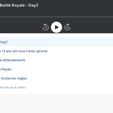
 Battle Royale - DayZ
 DayZ
 a 13 ans (et vous l'avez ignoré)
e (littéralement)
im Rayan
 toutes les règles
s les jeux vidéo
us choquant de Rockstar ? - Le scandale BULLY
e plus moche de Steam