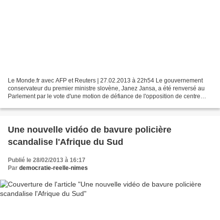
Le Monde.fr avec AFP et Reuters | 27.02.2013 à 22h54 Le gouvernement
conservateur du premier ministre slovène, Janez Jansa, a été renversé au
Parlement par le vote d'une motion de défiance de l'opposition de centre
gauche. La motion de défiance a recueilli...
Une nouvelle vidéo de bavure policière
scandalise l'Afrique du Sud
Publié le 28/02/2013 à 16:17
Par
democratie-reelle-nimes