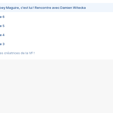
bey Maguire, c'est lui ! Rencontre avec Damien Witecka
e 6
e 5
e 4
e 3
s créatrices de la VF !
e 2
e 1
e Mektoub My Love arrive enfin ! Rencontre avec Shaïn Boumedine et Sal
i : après Toni en famille
elle réalise le bouleversant Dites lui que je l'aime
ais ! Rencontre autour de Vie privée de Rebecca Zlotowski