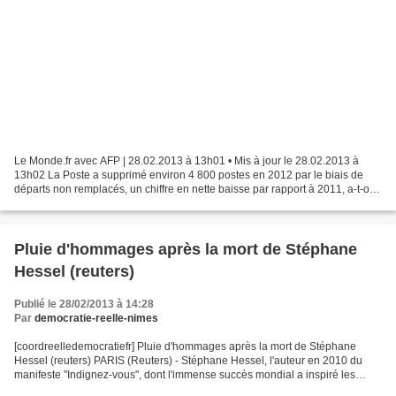
Le Monde.fr avec AFP | 28.02.2013 à 13h01 • Mis à jour le 28.02.2013 à
13h02 La Poste a supprimé environ 4 800 postes en 2012 par le biais de
départs non remplacés, un chiffre en nette baisse par rapport à 2011, a-t-on
appris jeudi 28 février de sources...
Pluie d'hommages après la mort de Stéphane
Hessel (reuters)
Publié le 28/02/2013 à 14:28
Par
democratie-reelle-nimes
[coordreelledemocratiefr] Pluie d'hommages après la mort de Stéphane
Hessel (reuters) PARIS (Reuters) - Stéphane Hessel, l'auteur en 2010 du
manifeste "Indignez-vous", dont l'immense succès mondial a inspiré les
jeunes "indignés" occidentaux en rupture...