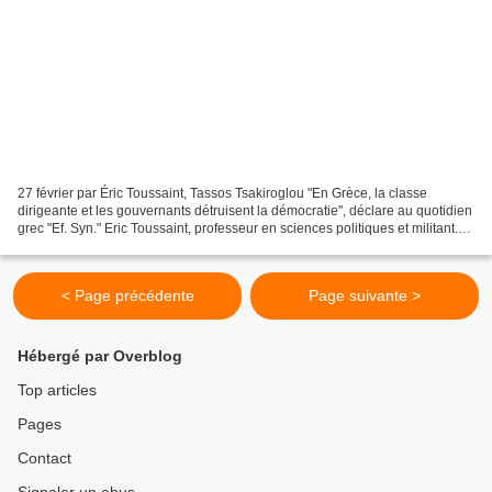
27 février par Éric Toussaint, Tassos Tsakiroglou "En Grèce, la classe
dirigeante et les gouvernants détruisent la démocratie", déclare au quotidien
grec "Ef. Syn." Eric Toussaint, professeur en sciences politiques et militant.
Selon lui, seul un gouvernement...
< Page précédente
Page suivante >
Hébergé par Overblog
Top articles
Pages
Contact