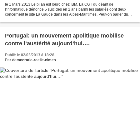
le 1 Mars 2013 Le bilan est lourd chez IBM. La CGT du géant de
l'informatique dénonce 5 suicides en 2 ans parmi les salariés dont deux
concernent le site La Gaude dans les Alpes-Maritimes. Peut-on parler du
"syndrome France télécom" qui frappe IBM ? En...
Portugal: un mouvement apolitique mobilise
contre l’austérité aujourd’hui….
Publié le 02/03/2013 à 18:28
Par
democratie-reelle-nimes