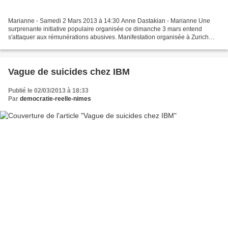
Marianne - Samedi 2 Mars 2013 à 14:30 Anne Dastakian - Marianne Une
surprenante initiative populaire organisée ce dimanche 3 mars entend
s'attaquer aux rémunérations abusives. Manifestation organisée à Zurich
contre les «requins de la finance», le 30...
Vague de suicides chez IBM
Publié le 02/03/2013 à 18:33
Par
democratie-reelle-nimes