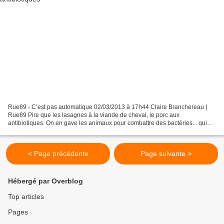
Rue89 - C’est pas automatique 02/03/2013 à 17h44 Claire Branchereau |
Rue89 Pire que les lasagnes à la viande de cheval, le porc aux
antibiotiques. On en gave les animaux pour combattre des bactéries... qui
résistent parfois. De la viande de porc dans...
< Page précédente
Page suivante >
Hébergé par Overblog
Top articles
Pages