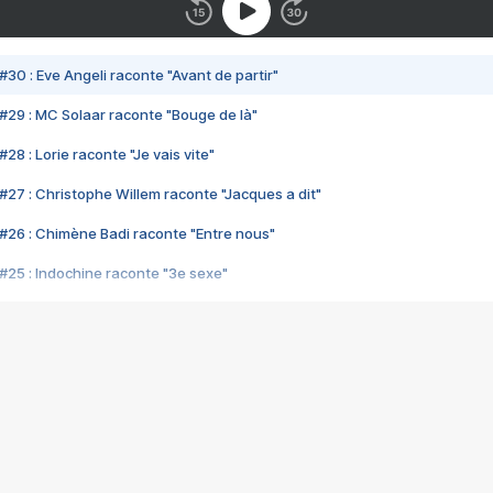
#30 : Eve Angeli raconte "Avant de partir"
#29 : MC Solaar raconte "Bouge de là"
28 : Lorie raconte "Je vais vite"
#27 : Christophe Willem raconte "Jacques a dit"
#26 : Chimène Badi raconte "Entre nous"
#25 : Indochine raconte "3e sexe"
#24 : Zaho raconte "C'est chelou"
#23 : Patrick Bruel raconte "Au café des délices"
#22 : Kyo raconte "Le chemin"
#21 : Nolwenn Leroy raconte "Cassé"
#20 : Patrick Hernandez raconte "Born to be alive"