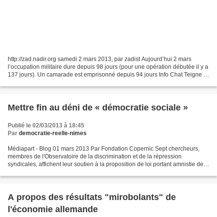
http://zad.nadir.org samedi 2 mars 2013, par zadist Aujourd’hui 2 mars
l’occupation militaire dure depuis 98 jours (pour une opération débutée il y a
137 jours). Un camarade est emprisonné depuis 94 jours Info Chat Teigne :
l’huissier est passé le 14...
Mettre fin au déni de « démocratie sociale »
Publié le 02/03/2013 à 18:45
Par
democratie-reelle-nimes
Médiapart - Blog 01 mars 2013 Par Fondation Copernic Sept chercheurs,
membres de l'Observatoire de la discrimination et de la répression
syndicales, affichent leur soutien à la proposition de loi portant amnistie des
faits commis à l'occasion de mouvements...
A propos des résultats "mirobolants" de
l'économie allemande