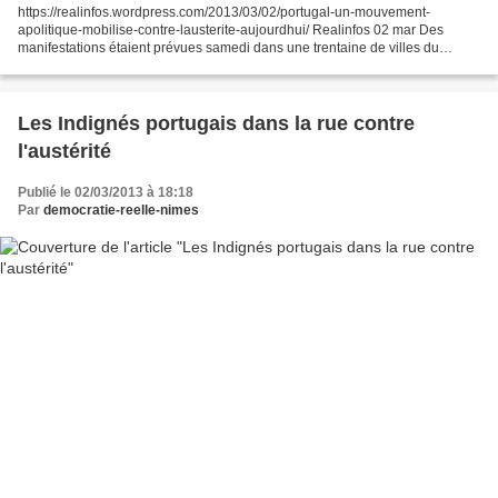
https://realinfos.wordpress.com/2013/03/02/portugal-un-mouvement-
apolitique-mobilise-contre-lausterite-aujourdhui/ Realinfos 02 mar Des
manifestations étaient prévues samedi dans une trentaine de villes du
Portugal contre l’austérité à l’appel d’un mouvement...
Les Indignés portugais dans la rue contre
l'austérité
Publié le 02/03/2013 à 18:18
Par
democratie-reelle-nimes