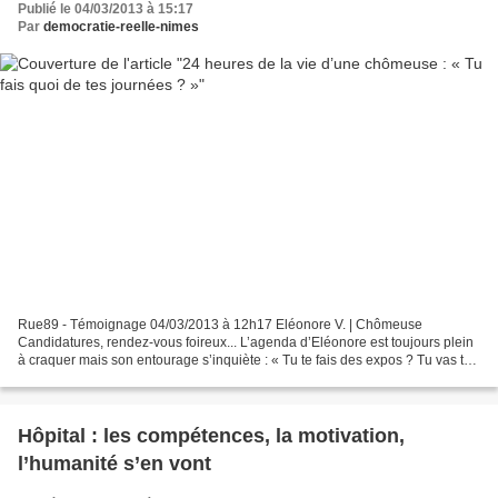
Publié le 04/03/2013 à 15:17
Par
democratie-reelle-nimes
Rue89 - Témoignage 04/03/2013 à 12h17 Eléonore V. | Chômeuse
Candidatures, rendez-vous foireux... L’agenda d’Eléonore est toujours plein
à craquer mais son entourage s’inquiète : « Tu te fais des expos ? Tu vas te
balader ? » Du café (Kamstrup/Flickr/CC)...
Hôpital : les compétences, la motivation,
l’humanité s’en vont