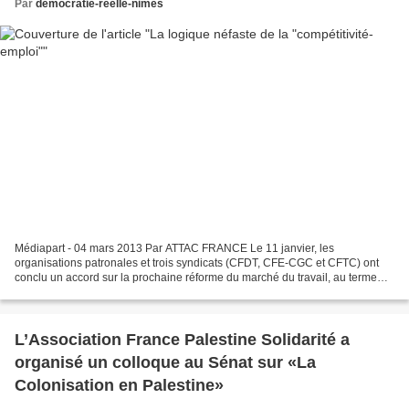
Par
democratie-reelle-nimes
Médiapart - 04 mars 2013 Par ATTAC FRANCE Le 11 janvier, les
organisations patronales et trois syndicats (CFDT, CFE-CGC et CFTC) ont
conclu un accord sur la prochaine réforme du marché du travail, au terme
d’une négociation commencée en octobre dernier....
L’Association France Palestine Solidarité a
organisé un colloque au Sénat sur «La
Colonisation en Palestine»