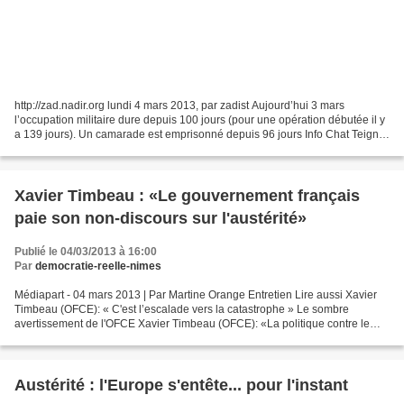
http://zad.nadir.org lundi 4 mars 2013, par zadist Aujourd’hui 3 mars
l’occupation militaire dure depuis 100 jours (pour une opération débutée il y
a 139 jours). Un camarade est emprisonné depuis 96 jours Info Chat Teigne
: l’huissier est passé le 14...
Xavier Timbeau : «Le gouvernement français
paie son non-discours sur l'austérité»
Publié le 04/03/2013 à 16:00
Par
democratie-reelle-nimes
Médiapart - 04 mars 2013 | Par Martine Orange Entretien Lire aussi Xavier
Timbeau (OFCE): « C'est l’escalade vers la catastrophe » Le sombre
avertissement de l'OFCE Xavier Timbeau (OFCE): «La politique contre le
chômage n'est pas suffisante» À de nombreuses...
Austérité : l'Europe s'entête... pour l'instant