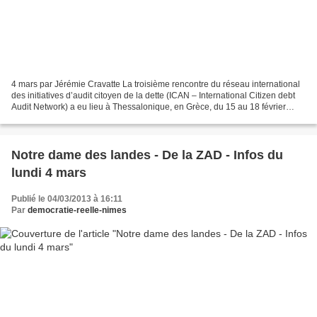
4 mars par Jérémie Cravatte La troisième rencontre du réseau international
des initiatives d’audit citoyen de la dette (ICAN – International Citizen debt
Audit Network) a eu lieu à Thessalonique, en Grèce, du 15 au 18 février
2013. Le cadre n’était pas...
Notre dame des landes - De la ZAD - Infos du
lundi 4 mars
Publié le 04/03/2013 à 16:11
Par
democratie-reelle-nimes