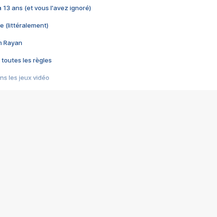
 a 13 ans (et vous l'avez ignoré)
e (littéralement)
im Rayan
 toutes les règles
s les jeux vidéo
us choquant de Rockstar ? - Le scandale BULLY
e plus moche de Steam
du RÊVE tourne au CAUCHEMAR
pendant 8 heures
it… à tort
umiliés par un jeu vidéo
ire - Final Fantasy 8