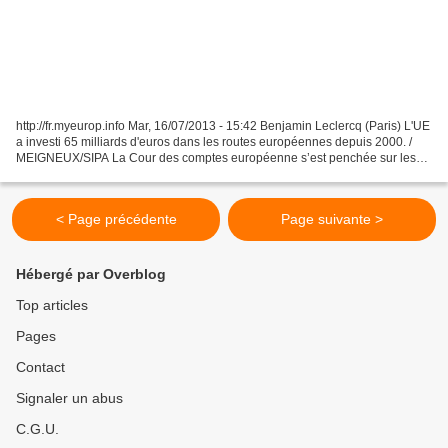
http://fr.myeurop.info Mar, 16/07/2013 - 15:42 Benjamin Leclercq (Paris) L'UE
a investi 65 milliards d'euros dans les routes européennes depuis 2000. /
MEIGNEUX/SIPA La Cour des comptes européenne s’est penchée sur les
milliers de kilomètres de route...
< Page précédente
Page suivante >
Hébergé par Overblog
Top articles
Pages
Contact
Signaler un abus
C.G.U.