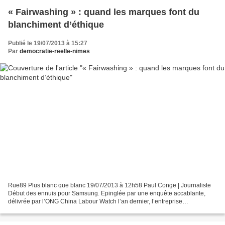
« Fairwashing » : quand les marques font du
blanchiment d’éthique
Publié le 19/07/2013 à 15:27
Par
democratie-reelle-nimes
Rue89 Plus blanc que blanc 19/07/2013 à 12h58 Paul Conge | Journaliste
Début des ennuis pour Samsung. Epinglée par une enquête accablante,
délivrée par l’ONG China Labour Watch l’an dernier, l’entreprise
d’électronique se fait désormais traîner en justice...