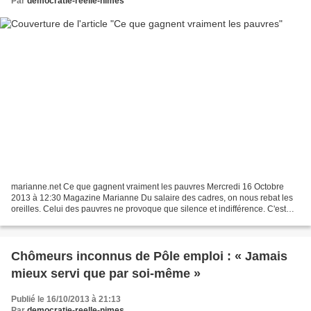
Par
democratie-reelle-nimes
marianne.net Ce que gagnent vraiment les pauvres Mercredi 16 Octobre
2013 à 12:30 Magazine Marianne Du salaire des cadres, on nous rebat les
oreilles. Celui des pauvres ne provoque que silence et indifférence. C'est
une armée de l'ombre composée de quelque...
Chômeurs inconnus de Pôle emploi : « Jamais
mieux servi que par soi-même »
Publié le 16/10/2013 à 21:13
Par
democratie-reelle-nimes