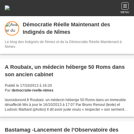
MENU
Démocratie Réelle Maintenant des
Indignés de Nîmes
Le blog des Indignés de Nimes et de la Démocratie Réelle Maintenant à
Nimes
A Roubaix, un médecin héberge 50 Roms dans
son ancien cabinet
Publié le 17/10/2013 à 16:20
Par
democratie-reelle-nimes
lavoixdunord.fr Roubaix: un médecin héberge 50 Roms dans un immeuble
désaffecté Mis à jour le 16/10/2013 à 17:07 Par Bruno Renoul (texte) et
Ludovic Maillard (photos) Il dit avoir juste voulu « respecter » son serment
d’Hippocrate. Le Dr Christophe Lamarre,...
Bastamag -Lancement de l’Observatoire des