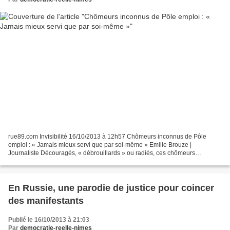
rue89.com Invisibilité 16/10/2013 à 12h57 Chômeurs inconnus de Pôle
emploi : « Jamais mieux servi que par soi-même » Emilie Brouze |
Journaliste Découragés, « débrouillards » ou radiés, ces chômeurs
invisibles ne sont pas comptabilisés dans les chiffres...
En Russie, une parodie de justice pour coincer
des manifestants
Publié le 16/10/2013 à 21:03
Par
democratie-reelle-nimes