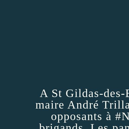
A St Gildas-des-B
maire André Trill
opposants à ‪#‎
brigands, Les pa