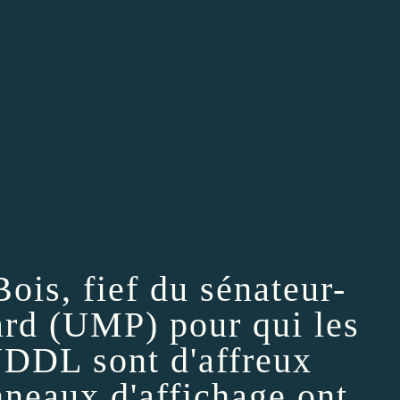
ois, fief du sénateur-
ard (UMP) pour qui les
NDDL‬ sont d'affreux
nneaux d'affichage ont