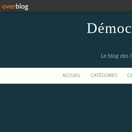
Démocr
Le blog des 
ACCUEIL
CATÉGORIES
C