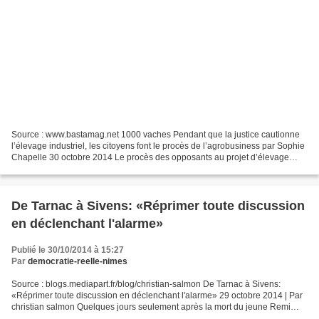
Source : www.bastamag.net 1000 vaches Pendant que la justice cautionne
l’élevage industriel, les citoyens font le procès de l’agrobusiness par Sophie
Chapelle 30 octobre 2014 Le procès des opposants au projet d’élevage
industriel des « 1000 vaches » s’est...
De Tarnac à Sivens: «Réprimer toute discussion
en déclenchant l'alarme»
Publié le 30/10/2014 à 15:27
Par
democratie-reelle-nimes
Source : blogs.mediapart.fr/blog/christian-salmon De Tarnac à Sivens:
«Réprimer toute discussion en déclenchant l'alarme» 29 octobre 2014 | Par
christian salmon Quelques jours seulement après la mort du jeune Remi
Fraisse, Alain Bauer, qui, avec Stephane...