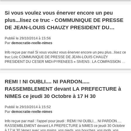
Si vous voulez vous énerver encore un peu
plus...lisez ce truc - COMMUNIQUE DE PRESSE
DE JEAN-LOUIS CHAUZY PRESIDENT DU
CESER MIDI-PYRENEES « SIVENS : LA
Publié le 29/10/2014 à 15:56
COMPASSION ET LA RAISON ! »
Par
democratie-reelle-nimes
Info reçue par mail Si vous voulez vous énerver encore un peu plus...lisez ce
truc Loïc COMMUNIQUE DE PRESSE DE JEAN-LOUIS CHAUZY
PRESIDENT DU CESER MIDI-PYRENEES « SIVENS : LA COMPASSION ET
LA RAISON ! » Toulouse, le 28 Octobre 2014 La mort d’un jeune...
REMI ! NI OUBLI.... NI PARDON.....
RASSEMBLEMENT devant LA PREFECTURE à
NIMES ce jeudi 30 Octobre à 17 H 30
Publié le 29/10/2014 à 15:52
Par
democratie-reelle-nimes
Info reçue par mail : l'appel pour jeudi : REMI ! NI OUBLI.... NI PARDON.....
RASSEMBLEMENT devant LA PREFECTURE à NIMES ce jeudi 30 Octobre
à 17 H 30 Venez avec vos mains, vos pieds, vos bouches, vos mots, vos