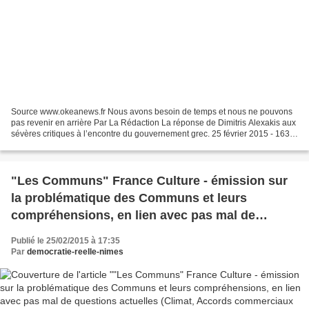
Source www.okeanews.fr Nous avons besoin de temps et nous ne pouvons
pas revenir en arrière Par La Rédaction La réponse de Dimitris Alexakis aux
sévères critiques à l’encontre du gouvernement grec. 25 février 2015 - 1631
mots Par Dimitris Alexakis Dimitris...
"Les Communs" France Culture - émission sur
la problématique des Communs et leurs
compréhensions, en lien avec pas mal de
questions actuelles (Climat, Accords
Publié le 25/02/2015 à 17:35
commerciaux internationaux, propriété
Par
democratie-reelle-nimes
intellectuelle et droits, Loi Macron, transition
écologique…)