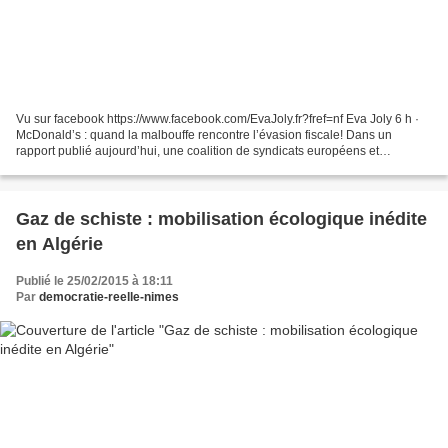
Vu sur facebook https://www.facebook.com/EvaJoly.fr?fref=nf Eva Joly 6 h ·
McDonald’s : quand la malbouffe rencontre l’évasion fiscale! Dans un
rapport publié aujourd’hui, une coalition de syndicats européens et
américains (EPSU, EFFAT et SEIU) met la...
Gaz de schiste : mobilisation écologique inédite
en Algérie
Publié le 25/02/2015 à 18:11
Par
democratie-reelle-nimes