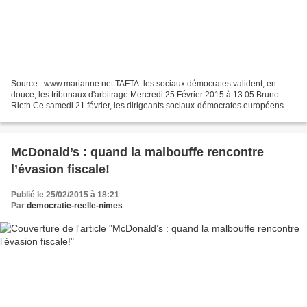
Source : www.marianne.net TAFTA: les sociaux démocrates valident, en
douce, les tribunaux d'arbitrage Mercredi 25 Février 2015 à 13:05 Bruno
Rieth Ce samedi 21 février, les dirigeants sociaux-démocrates européens
ont adopté une disposition commune pour...
McDonald’s : quand la malbouffe rencontre
l’évasion fiscale!
Publié le 25/02/2015 à 18:21
Par
democratie-reelle-nimes