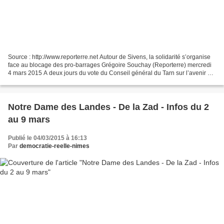
Source : http://www.reporterre.net Autour de Sivens, la solidarité s’organise
face au blocage des pro-barrages Grégoire Souchay (Reporterre) mercredi
4 mars 2015 A deux jours du vote du Conseil général du Tarn sur l’avenir du
projet de barrage, le blocage...
Notre Dame des Landes - De la Zad - Infos du 2
au 9 mars
Publié le 04/03/2015 à 16:13
Par
democratie-reelle-nimes