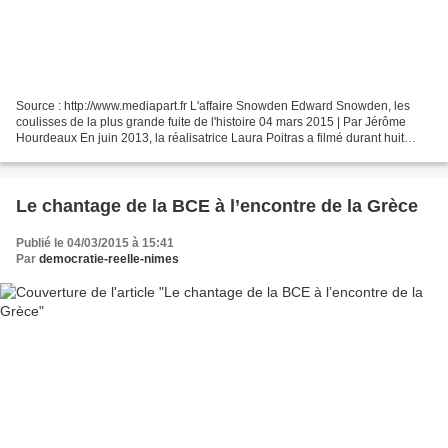
Source : http://www.mediapart.fr L'affaire Snowden Edward Snowden, les
coulisses de la plus grande fuite de l'histoire 04 mars 2015 | Par Jérôme
Hourdeaux En juin 2013, la réalisatrice Laura Poitras a filmé durant huit
jours sa rencontre avec le lanceur...
Le chantage de la BCE à l’encontre de la Grèce
Publié le 04/03/2015 à 15:41
Par
democratie-reelle-nimes