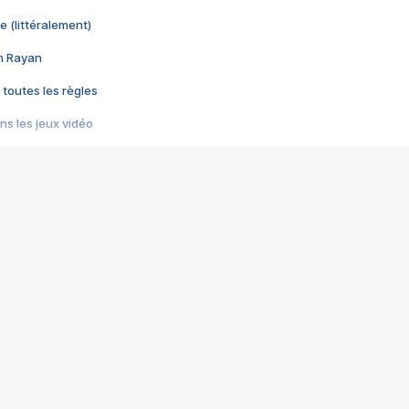
e (littéralement)
im Rayan
 toutes les règles
s les jeux vidéo
us choquant de Rockstar ? - Le scandale BULLY
e plus moche de Steam
du RÊVE tourne au CAUCHEMAR
pendant 8 heures
it… à tort
umiliés par un jeu vidéo
ire - Final Fantasy 8
ti un empire - Age of Empires