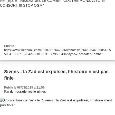
Source :
https://www.facebook.com/136071526429368/photos/a.264526440250542.5
5864.136071526429368/805310779505436/?type=1&theater Combat
Monsanto (officiel) INVITEZ VOS AMI(E)S ET REJOIGNEZ LE COMBAT
CONTRE MONSANTO ET CONSORT !!! STOP OGM Le 23 mai 2015...
Sivens : la Zad est expulsée, l’histoire n’est pas
finie
Publié le 08/03/2015 à 21:56
Par
democratie-reelle-nimes