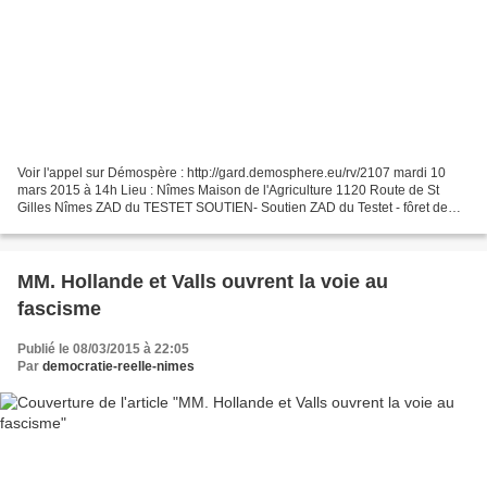
Voir l'appel sur Démospère : http://gard.demosphere.eu/rv/2107 mardi 10
mars 2015 à 14h Lieu : Nîmes Maison de l'Agriculture 1120 Route de St
Gilles Nîmes ZAD du TESTET SOUTIEN- Soutien ZAD du Testet - fôret de
Sivens La FNSEA assiège Sivens ? Assiégeons...
MM. Hollande et Valls ouvrent la voie au
fascisme
Publié le 08/03/2015 à 22:05
Par
democratie-reelle-nimes