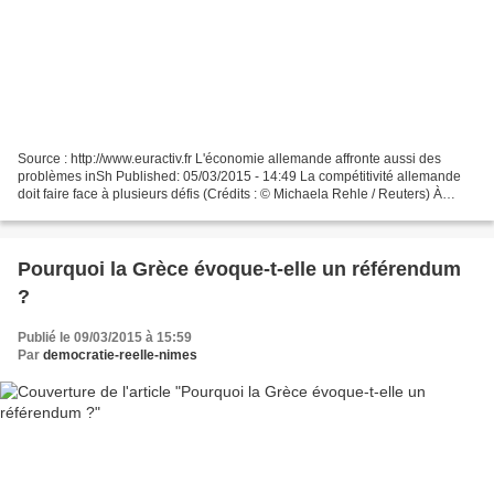
Source : http://www.euractiv.fr L'économie allemande affronte aussi des
problèmes inSh Published: 05/03/2015 - 14:49 La compétitivité allemande
doit faire face à plusieurs défis (Crédits : © Michaela Rehle / Reuters) À
première vue, tout va bien pour...
Pourquoi la Grèce évoque-t-elle un référendum
?
Publié le 09/03/2015 à 15:59
Par
democratie-reelle-nimes