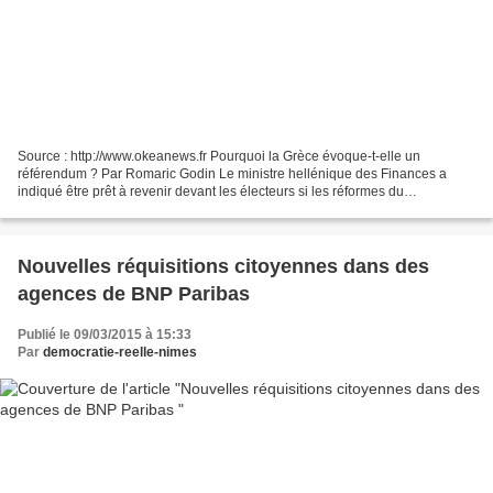
Source : http://www.okeanews.fr Pourquoi la Grèce évoque-t-elle un
référendum ? Par Romaric Godin Le ministre hellénique des Finances a
indiqué être prêt à revenir devant les électeurs si les réformes du
gouvernement ne pouvaient être lancées. La preuve...
Nouvelles réquisitions citoyennes dans des
agences de BNP Paribas
Publié le 09/03/2015 à 15:33
Par
democratie-reelle-nimes