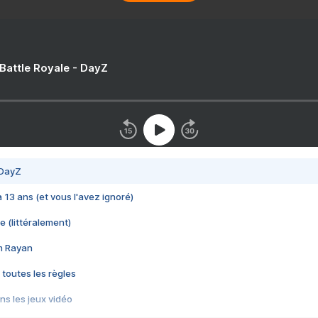
 Battle Royale - DayZ
 DayZ
 a 13 ans (et vous l'avez ignoré)
e (littéralement)
im Rayan
 toutes les règles
s les jeux vidéo