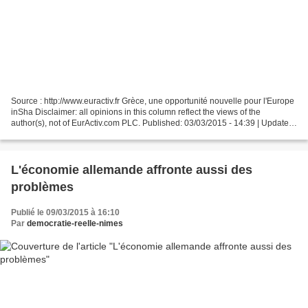
Source : http://www.euractiv.fr Grèce, une opportunité nouvelle pour l'Europe
inSha Disclaimer: all opinions in this column reflect the views of the
author(s), not of EurActiv.com PLC. Published: 03/03/2015 - 14:39 | Updated:
03/03/2015 - 16:16 La liste...
L'économie allemande affronte aussi des
problèmes
Publié le 09/03/2015 à 16:10
Par
democratie-reelle-nimes