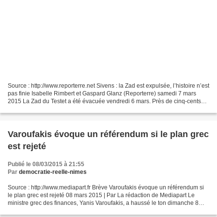
Source : http://www.reporterre.net Sivens : la Zad est expulsée, l’histoire n’est
pas finie Isabelle Rimbert et Gaspard Glanz (Reporterre) samedi 7 mars
2015 La Zad du Testet a été évacuée vendredi 6 mars. Près de cinq-cents
gendarmes, deux hélicoptères...
Varoufakis évoque un référendum si le plan grec
est rejeté
Publié le 08/03/2015 à 21:55
Par
democratie-reelle-nimes
Source : http://www.mediapart.fr Brève Varoufakis évoque un référendum si
le plan grec est rejeté 08 mars 2015 | Par La rédaction de Mediapart Le
ministre grec des finances, Yanis Varoufakis, a haussé le ton dimanche 8
mars à la veille d'une réunion de...