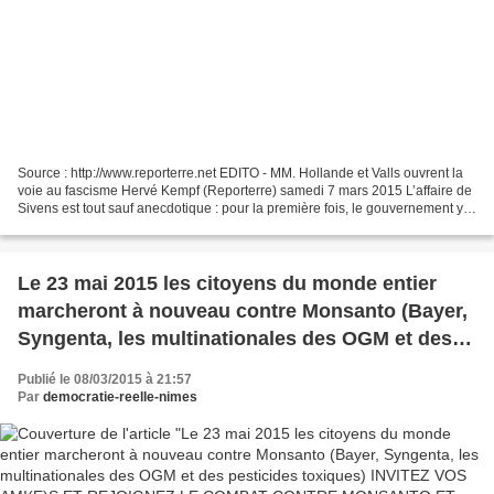
Source : http://www.reporterre.net EDITO - MM. Hollande et Valls ouvrent la
voie au fascisme Hervé Kempf (Reporterre) samedi 7 mars 2015 L’affaire de
Sivens est tout sauf anecdotique : pour la première fois, le gouvernement y a
déployé une tactique de...
Le 23 mai 2015 les citoyens du monde entier
marcheront à nouveau contre Monsanto (Bayer,
Syngenta, les multinationales des OGM et des
pesticides toxiques) INVITEZ VOS AMI(E)S ET
Publié le 08/03/2015 à 21:57
REJOIGNEZ LE COMBAT CONTRE MONSANTO
Par
democratie-reelle-nimes
ET CONSORT !!! STOP OGM