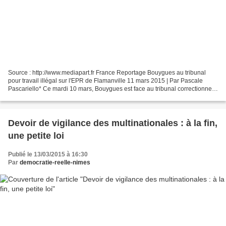
Source : http://www.mediapart.fr France Reportage Bouygues au tribunal
pour travail illégal sur l'EPR de Flamanville 11 mars 2015 | Par Pascale
Pascariello* Ce mardi 10 mars, Bouygues est face au tribunal correctionnel
de Cherbourg. Le deuxième groupe...
Devoir de vigilance des multinationales : à la fin,
une petite loi
Publié le 13/03/2015 à 16:30
Par
democratie-reelle-nimes