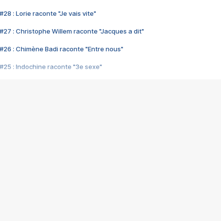
28 : Lorie raconte "Je vais vite"
#27 : Christophe Willem raconte "Jacques a dit"
#26 : Chimène Badi raconte "Entre nous"
#25 : Indochine raconte "3e sexe"
#24 : Zaho raconte "C'est chelou"
#23 : Patrick Bruel raconte "Au café des délices"
#22 : Kyo raconte "Le chemin"
#21 : Nolwenn Leroy raconte "Cassé"
#20 : Patrick Hernandez raconte "Born to be alive"
#19 : Lorie raconte "Près de moi"
#18 : Michael Jones raconte "A nos actes manqués" (avec Jean-Jacque
#17 : Khaled raconte "Aïcha"