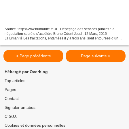
Source : http://www.humanite.fr UE. Dépeçage des services publics : la
négociation secrète s’accélère Bruno Odent Jeudi, 12 Mars, 2015
L'Humanité Les tractations, entamées il y a trois ans, sont entourées d’un
maximum de précautions pour assurer une confidentialité...
< Page précédente
Page suivante >
Hébergé par Overblog
Top articles
Pages
Contact
Signaler un abus
C.G.U.
Cookies et données personnelles