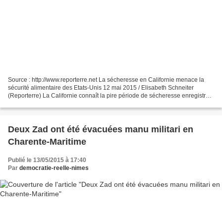
Source : http://www.reporterre.net La sécheresse en Californie menace la
sécurité alimentaire des Etats-Unis 12 mai 2015 / Elisabeth Schneiter
(Reporterre) La Californie connaît la pire période de sécheresse enregistrée
depuis 120 ans. La région étant...
Deux Zad ont été évacuées manu militari en
Charente-Maritime
Publié le 13/05/2015 à 17:40
Par
democratie-reelle-nimes