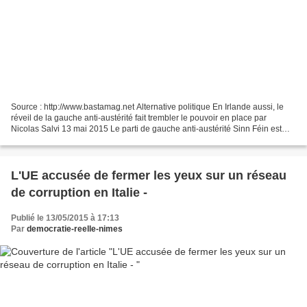
Source : http://www.bastamag.net Alternative politique En Irlande aussi, le
réveil de la gauche anti-austérité fait trembler le pouvoir en place par
Nicolas Salvi 13 mai 2015 Le parti de gauche anti-austérité Sinn Féin est
devenu incontournable depuis...
L'UE accusée de fermer les yeux sur un réseau
de corruption en Italie -
Publié le 13/05/2015 à 17:13
Par
democratie-reelle-nimes