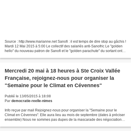
Source : http://www.marianne.net Sanofi : il est temps de dire stop au gâchis !
Mardi 12 Mai 2015 à 5:00 Le collectif des salariés anti-Sanofric Le "golden
hello" du nouveau patron de Sanofi et le "golden parachute" du sortant ont
fait la une des journaux....
Mercredi 20 mai à 18 heures à Ste Croix Vallée
Française, rejoignez-nous pour organiser la
"Semaine pour le Climat en Cévennes"
Publié le 13/05/2015 à 18:08
Par
democratie-reelle-nimes
Info reçue par mail Rejoignez-nous pour organiser la "Semaine pour le
Climat en Cévennes". Elle aura lieu au mois de septembre (dates à préciser
ensemble) Nous ne sommes pas dupes de la mascarade des négociations
internationales autour du sommet climat...