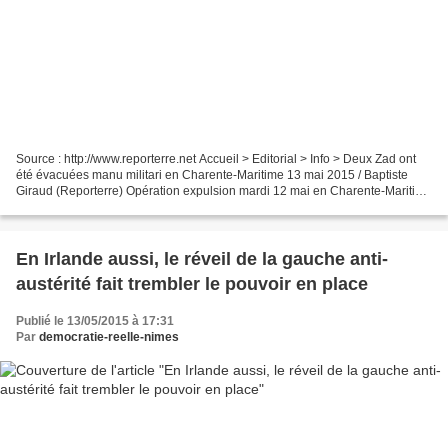
Source : http://www.reporterre.net Accueil > Editorial > Info > Deux Zad ont
été évacuées manu militari en Charente-Maritime 13 mai 2015 / Baptiste
Giraud (Reporterre) Opération expulsion mardi 12 mai en Charente-Maritime
: tôt dans la matinée, la zone...
En Irlande aussi, le réveil de la gauche anti-
austérité fait trembler le pouvoir en place
Publié le 13/05/2015 à 17:31
Par
democratie-reelle-nimes