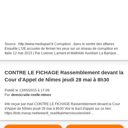
Source : http://www.mediapart.fr Corruption : dans le ventre des affaires
Enquête L'UE accusée de fermer les yeux sur un réseau de corruption en
Italie 12 mai 2015 | Par Ludovic Lamant et Mathilde Auvillain La Banque
européenne d'investissement s'apprête...
CONTRE LE FICHAGE Rassemblement devant la
Cour d'Appel de Nîmes jeudi 28 mai à 8h30
Publié le 13/05/2015 à 17:06
Par
democratie-reelle-nimes
Info reçue par mail CONTRE LE FICHAGE Rassemblement devant la Cour
d'Appel de Nîmes jeudi 28 mai à 8h30 Voir le tract d'appel sur ce lien:
https://lists.riseup.net/www/d_read/kalimerosouslesoleil-
news/Tract%20ADN%20N%c3%aemes%2028-05-
15%20%28impos%c3%a9%29.pdf...