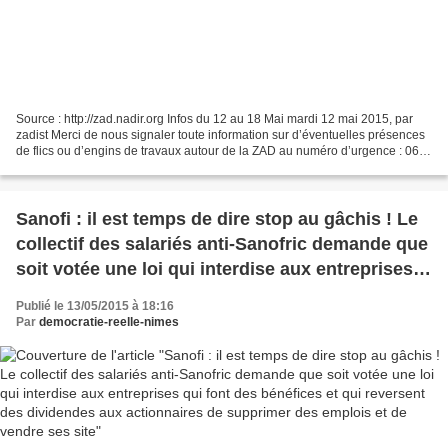
Source : http://zad.nadir.org Infos du 12 au 18 Mai mardi 12 mai 2015, par
zadist Merci de nous signaler toute information sur d’éventuelles présences
de flics ou d’engins de travaux autour de la ZAD au numéro d’urgence : 06
43 92 07 01. Avant de faire...
Sanofi : il est temps de dire stop au gâchis ! Le
collectif des salariés anti-Sanofric demande que
soit votée une loi qui interdise aux entreprises
qui font des bénéfices et qui reversent des
Publié le 13/05/2015 à 18:16
dividendes aux actionnaires de supprimer des
Par
democratie-reelle-nimes
emplois et de vendre ses site