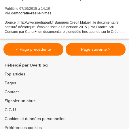
sur le Crédit mutuel sera diffusé, mercredi 7
Publié le 07/10/2015 à 14:10
octobre, à 23 h 15, dans l'émission Pièces à
Par
democratie-reelle-nimes
conviction, sur France 3 (Fabrice Arfi)
Source : http://www.mediapart.fr Banques Crédit Mutuel : le documentaire
censuré décortique l'évasion fiscale 06 octobre 2015 | Par Fabrice Arfi
Censuré par Canal+, un documentaire d'enquête très attendu sur le Crédit
mutuel sera diffusé, mercredi 7 octobre,...
< Page précédente
Page suivante >
Hébergé par Overblog
Top articles
Pages
Contact
Signaler un abus
C.G.U.
Cookies et données personnelles
Préférences cookies