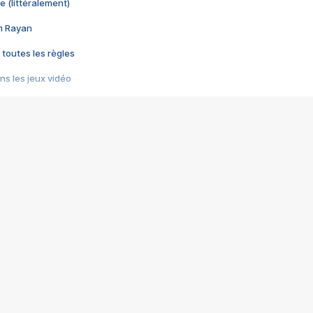
e (littéralement)
im Rayan
 toutes les règles
s les jeux vidéo
us choquant de Rockstar ? - Le scandale BULLY
e plus moche de Steam
du RÊVE tourne au CAUCHEMAR
pendant 8 heures
it… à tort
umiliés par un jeu vidéo
ire - Final Fantasy 8
ti un empire - Age of Empires
story DOFUS