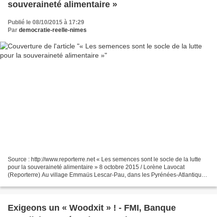
souveraineté alimentaire »
Publié le 08/10/2015 à 17:29
Par
democratie-reelle-nimes
Source : http://www.reporterre.net « Les semences sont le socle de la lutte
pour la souveraineté alimentaire » 8 octobre 2015 / Lorène Lavocat
(Reporterre) Au village Emmaüs Lescar-Pau, dans les Pyrénées-Atlantiques,
des cultivateurs du monde entier se...
Exigeons un « Woodxit » ! - FMI, Banque