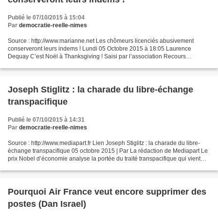
Publié le 07/10/2015 à 15:04
Par
democratie-reelle-nimes
Source : http://www.marianne.net Les chômeurs licenciés abusivement
conserveront leurs indems ! Lundi 05 Octobre 2015 à 18:05 Laurence
Dequay C’est Noël à Thanksgiving ! Saisi par l’association Recours
Radiation, la CGT, la CGT du spectacle, le Conseil...
Joseph Stiglitz : la charade du libre-échange
transpacifique
Publié le 07/10/2015 à 14:31
Par
democratie-reelle-nimes
Source : http://www.mediapart.fr Lien Joseph Stiglitz : la charade du libre-
échange transpacifique 05 octobre 2015 | Par La rédaction de Mediapart Le
prix Nobel d’économie analyse la portée du traité transpacifique qui vient
d’être signé : « Cet accord...
Pourquoi Air France veut encore supprimer des
postes (Dan Israel)