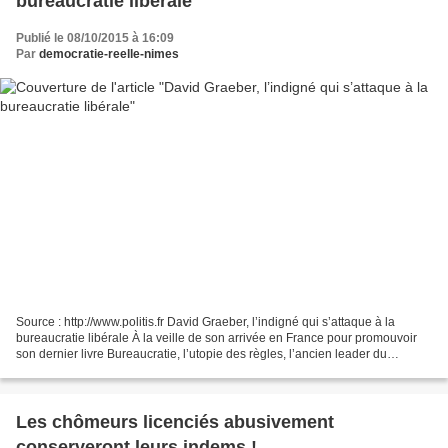
bureaucratie libérale
Publié le 08/10/2015 à 16:09
Par
democratie-reelle-nimes
Source : http://www.politis.fr David Graeber, l’indigné qui s’attaque à la
bureaucratie libérale À la veille de son arrivée en France pour promouvoir
son dernier livre Bureaucratie, l’utopie des règles, l’ancien leader du
mouvement Occupy Wall Street,...
Les chômeurs licenciés abusivement
conserveront leurs indems !