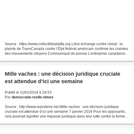
Source : https://www.collectifstoptafta.org Libre-échange contre climat : la
plainte de TransCanada contre l’État fédéral américain confirme les craintes
des mouvements citoyens Communiqué de presse L’entreprise canadienne
TransCanada a annoncé mercredi...
Mille vaches : une décision juridique cruciale
est attendue d’ici une semaine
Publié le 11/01/2016 à 18:53
Par
democratie-reelle-nimes
Source : http://www.reporterre.net Mille vaches : une décision juridique
cruciale est attendue d’ici une semaine 7 janvier 2016 Pour les opposants,
cela pourrait signifier une impasse juridique dans leur lutte contre la ferme-
usine dite des Mille vaches...