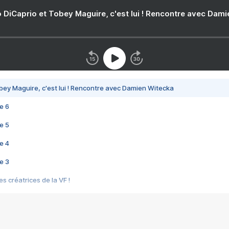
 DiCaprio et Tobey Maguire, c'est lui ! Rencontre avec Dam
bey Maguire, c'est lui ! Rencontre avec Damien Witecka
e 6
e 5
e 4
e 3
s créatrices de la VF !
e 2
e 1