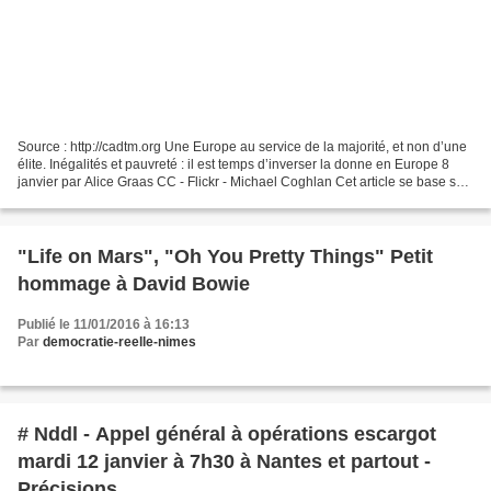
Source : http://cadtm.org Une Europe au service de la majorité, et non d’une
élite. Inégalités et pauvreté : il est temps d’inverser la donne en Europe 8
janvier par Alice Graas CC - Flickr - Michael Coghlan Cet article se base sur
le rapport « Une Europe...
"Life on Mars", "Oh You Pretty Things" Petit
hommage à David Bowie
Publié le 11/01/2016 à 16:13
Par
democratie-reelle-nimes
# Nddl - Appel général à opérations escargot
mardi 12 janvier à 7h30 à Nantes et partout -
Précisions