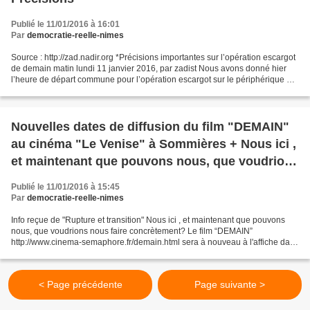
Publié le 11/01/2016 à 16:01
Par
democratie-reelle-nimes
Source : http://zad.nadir.org *Précisions importantes sur l’opération escargot
de demain matin lundi 11 janvier 2016, par zadist Nous avons donné hier
l’heure de départ commune pour l’opération escargot sur le périphérique de
Nantes (ou sur d’autres)....
Nouvelles dates de diffusion du film "DEMAIN"
au cinéma "Le Venise" à Sommières + Nous ici ,
et maintenant que pouvons nous, que voudrions
nous faire concrètement?
Publié le 11/01/2016 à 15:45
Par
democratie-reelle-nimes
Info reçue de "Rupture et transition" Nous ici , et maintenant que pouvons
nous, que voudrions nous faire concrètement? Le film “DEMAIN”
http://www.cinema-semaphore.fr/demain.html sera à nouveau à l'affiche dans
les prochains jours de Janvier au cinéma...
< Page précédente
Page suivante >