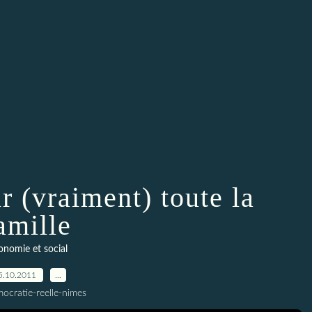
 (vraiment) toute la
amille
onomie et social
5.10.2011
…
ocratie-reelle-nimes