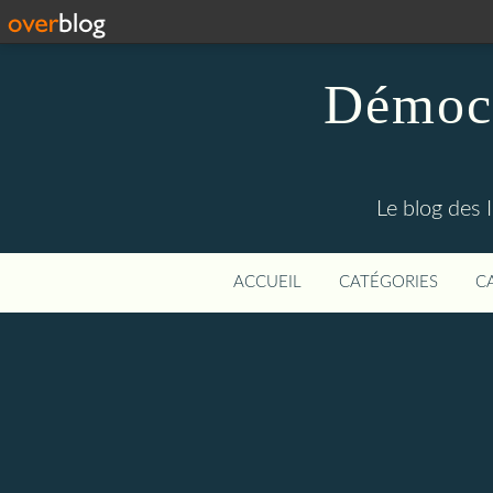
Démocr
Le blog des 
ACCUEIL
CATÉGORIES
C