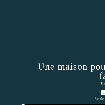
Une maison pour
f
Ec
2
Par dem