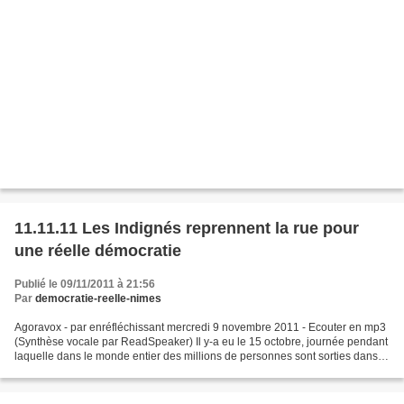
11.11.11 Les Indignés reprennent la rue pour
une réelle démocratie
Publié le 09/11/2011 à 21:56
Par
democratie-reelle-nimes
Agoravox - par enréfléchissant mercredi 9 novembre 2011 - Ecouter en mp3
(Synthèse vocale par ReadSpeaker) Il y-a eu le 15 octobre, journée pendant
laquelle dans le monde entier des millions de personnes sont sorties dans le
cadre du mouvement citoyen...