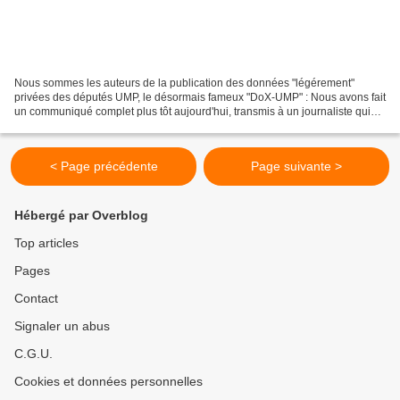
Nous sommes les auteurs de la publication des données "légérement"
privées des députés UMP, le désormais fameux "DoX-UMP" : Nous avons fait
un communiqué complet plus tôt aujourd'hui, transmis à un journaliste qui
nous a invité à discuter, mais en attendant...
< Page précédente
Page suivante >
Hébergé par Overblog
Top articles
Pages
Contact
Signaler un abus
C.G.U.
Cookies et données personnelles