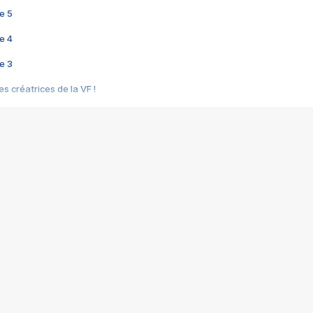
e 5
e 4
e 3
s créatrices de la VF !
e 2
e 1
e Mektoub My Love arrive enfin ! Rencontre avec Shaïn Boumedine et Sal
i : après Toni en famille
elle réalise le bouleversant Dites lui que je l'aime
ais ! Rencontre autour de Vie privée de Rebecca Zlotowski
 de Marguerite, Grave... Rencontre avec Ella Rumpf
 Les Rêveurs, un film intime sur la santé mentale