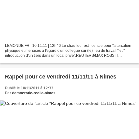
LEMONDE.FR | 10.11.11 | 12h46 Le chauffeur est licencié pour "altercation
physique et menaces à l'égard d'un collègue sur (le) lieu de travail " et "
introduction d'un tiers dans un local privé".REUTERS/MAX ROSSI Il
s'appelle Makhouf. Conducteur de bus...
Rappel pour ce vendredi 11/11/11 à Nîmes
Publié le 10/11/2011 à 12:33
Par
democratie-reelle-nimes