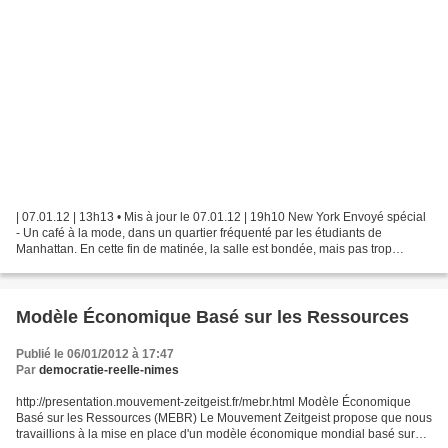
| 07.01.12 | 13h13 • Mis à jour le 07.01.12 | 19h10 New York Envoyé spécial
- Un café à la mode, dans un quartier fréquenté par les étudiants de
Manhattan. En cette fin de matinée, la salle est bondée, mais pas trop
bruyante, car la moitié des clients...
Modèle Économique Basé sur les Ressources
Publié le 06/01/2012 à 17:47
Par
democratie-reelle-nimes
http://presentation.mouvement-zeitgeist.fr/mebr.html Modèle Économique
Basé sur les Ressources (MEBR) Le Mouvement Zeitgeist propose que nous
travaillions à la mise en place d'un modèle économique mondial basé sur