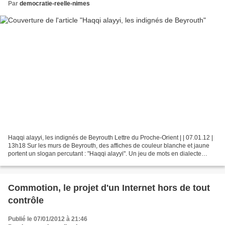
Par
democratie-reelle-nimes
Haqqi alayyi, les indignés de Beyrouth Lettre du Proche-Orient | | 07.01.12 |
13h18 Sur les murs de Beyrouth, des affiches de couleur blanche et jaune
portent un slogan percutant : "Haqqi alayyi". Un jeu de mots en dialecte
libanais : les propos signifient...
Commotion, le projet d'un Internet hors de tout
contrôle
Publié le 07/01/2012 à 21:46