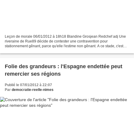
Leçon de morale 06/01/2012 à 18h18 Blandine Grosjean Redchef adj Une
riveraine de Rue89 décide de contester une contravention pour
stationnement gênant, parce qu'elle l'estime non gênant. A ce stade, c'est
touchant, mais ça ne justifie pas un article....
Folie des grandeurs : l'Espagne endettée peut
remercier ses régions
Publié le 07/01/2012 à 22:07
Par
democratie-reelle-nimes