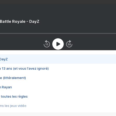
 Battle Royale - DayZ
 DayZ
 a 13 ans (et vous l'avez ignoré)
e (littéralement)
im Rayan
 toutes les règles
s les jeux vidéo
us choquant de Rockstar ? - Le scandale BULLY