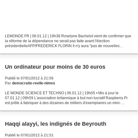
LEMONDE.FR | 06.01.12 | 19h38 Roselyne Bachelot vient de confirmer que
la réforme de la dépendance ne serait pas faite avant l'élection
présidentielleAFP/FREDERICK FLORIN Il n'y aura "pas de nouvelles
mesures" réformant la prise en charge de la dépendance...
Un ordinateur pour moins de 30 euros
Publié le 07/01/2012 à 21:56
Par
democratie-reelle-nimes
LE MONDE SCIENCE ET TECHNO | 06.01.12 | 19h05 • Mis à jour le
07.01.12 | 09h59 L'association britannique à but non lucratif Raspberry Pi
est prête à fabriquer à des dizaines de milliers d'exemplaires un mini-
ordinateur de la taille d'une carte de crédit....
Haqqi alayyi, les indignés de Beyrouth
Publié le 07/01/2012 à 21:51