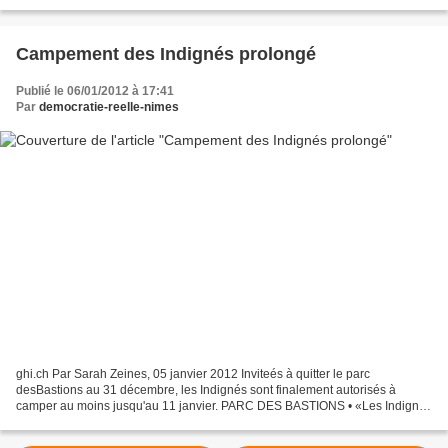
les ressources, dans lequel les ressources...
Campement des Indignés prolongé
Publié le 06/01/2012 à 17:41
Par
democratie-reelle-nimes
ghi.ch Par Sarah Zeines, 05 janvier 2012 Inviteés à quitter le parc
desBastions au 31 décembre, les Indignés sont finalement autorisés à
camper au moins jusqu'au 11 janvier. PARC DES BASTIONS • «Les Indignés
des Bastions pourront rester dans leur campement...