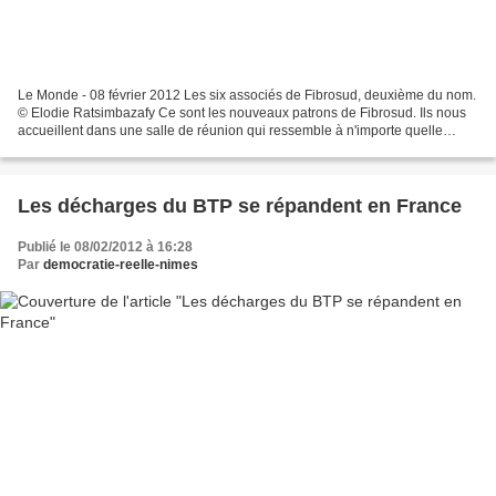
Le Monde - 08 février 2012 Les six associés de Fibrosud, deuxième du nom.
© Elodie Ratsimbazafy Ce sont les nouveaux patrons de Fibrosud. Ils nous
accueillent dans une salle de réunion qui ressemble à n'importe quelle
autre. Ils sont six et ont décidé,...
Les décharges du BTP se répandent en France
Publié le 08/02/2012 à 16:28
Par
democratie-reelle-nimes