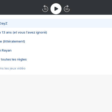
 DayZ
 a 13 ans (et vous l'avez ignoré)
e (littéralement)
im Rayan
 toutes les règles
s les jeux vidéo
us choquant de Rockstar ? - Le scandale BULLY
e plus moche de Steam
du RÊVE tourne au CAUCHEMAR
pendant 8 heures