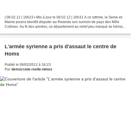
| 08.02.12 | 16h23 • Mis à jour le 08.02.12 | 16h31 A ce rythme, la Seine-et-
Marne pourra bientôt disputer au Rwanda son surnom de pays des Mille
Collines. Au fil des années, ce département au relief peu marqué se hérisse
de hautes buttes d'une vingtaine...
L'armée syrienne a pris d'assaut le centre de
Homs
Publié le 08/02/2012 à 16:23
Par
democratie-reelle-nimes