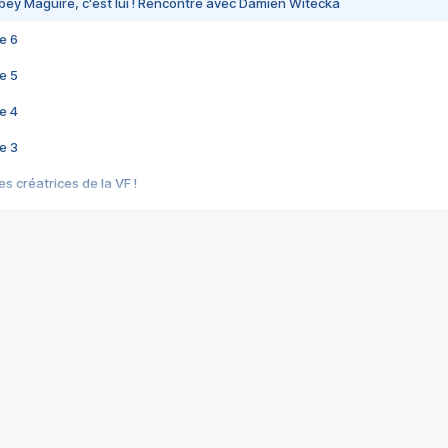
bey Maguire, c'est lui ! Rencontre avec Damien Witecka
e 6
e 5
e 4
e 3
s créatrices de la VF !
e 2
e 1
e Mektoub My Love arrive enfin ! Rencontre avec Shaïn Boumedine et Sal
i : après Toni en famille
elle réalise le bouleversant Dites lui que je l'aime
ais ! Rencontre autour de Vie privée de Rebecca Zlotowski
 de Marguerite, Grave... Rencontre avec Ella Rumpf