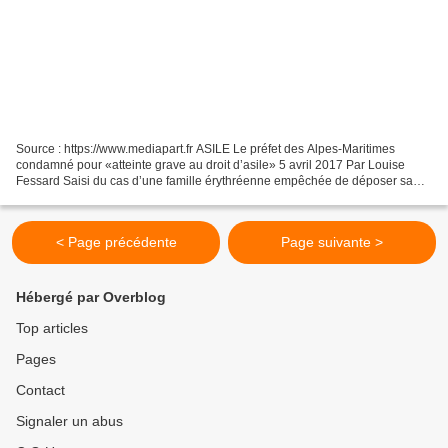
Source : https://www.mediapart.fr ASILE Le préfet des Alpes-Maritimes
condamné pour «atteinte grave au droit d’asile» 5 avril 2017 Par Louise
Fessard Saisi du cas d’une famille érythréenne empêchée de déposer sa
demande d’asile, le tribunal administratif...
< Page précédente
Page suivante >
Hébergé par Overblog
Top articles
Pages
Contact
Signaler un abus