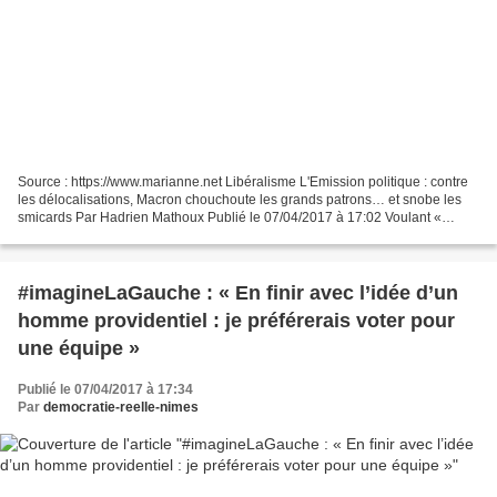
Source : https://www.marianne.net Libéralisme L'Emission politique : contre
les délocalisations, Macron chouchoute les grands patrons… et snobe les
smicards Par Hadrien Mathoux Publié le 07/04/2017 à 17:02 Voulant «
retenir les talents » du CAC 40, le...
#imagineLaGauche : « En finir avec l’idée d’un
homme providentiel : je préférerais voter pour
une équipe »
Publié le 07/04/2017 à 17:34
Par
democratie-reelle-nimes