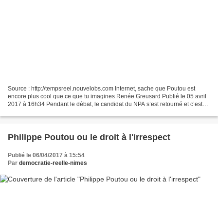
Source : http://tempsreel.nouvelobs.com Internet, sache que Poutou est
encore plus cool que ce que tu imagines Renée Greusard Publié le 05 avril
2017 à 16h34 Pendant le débat, le candidat du NPA s’est retourné et c’est
devenu un mème. On lui a demandé...
Philippe Poutou ou le droit à l'irrespect
Publié le 06/04/2017 à 15:54
Par
democratie-reelle-nimes