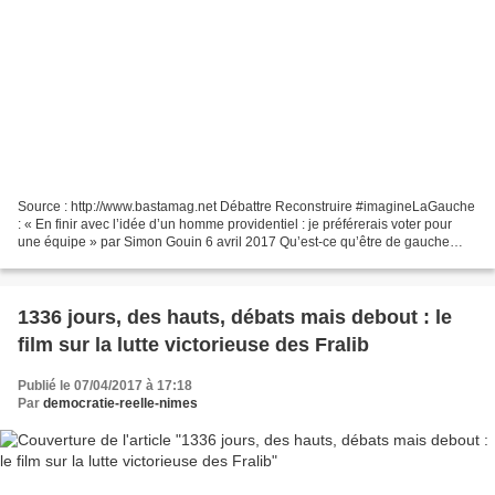
Source : http://www.bastamag.net Débattre Reconstruire #imagineLaGauche
: « En finir avec l’idée d’un homme providentiel : je préférerais voter pour
une équipe » par Simon Gouin 6 avril 2017 Qu’est-ce qu’être de gauche
selon vous ? Y a-t-il encore du...
1336 jours, des hauts, débats mais debout : le
film sur la lutte victorieuse des Fralib
Publié le 07/04/2017 à 17:18
Par
democratie-reelle-nimes