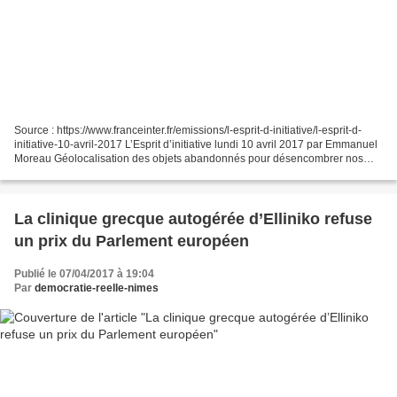
Source : https://www.franceinter.fr/emissions/l-esprit-d-initiative/l-esprit-d-
initiative-10-avril-2017 L’Esprit d’initiative lundi 10 avril 2017 par Emmanuel
Moreau Géolocalisation des objets abandonnés pour désencombrer nos
rues et nos placards Une...
La clinique grecque autogérée d’Elliniko refuse
un prix du Parlement européen
Publié le 07/04/2017 à 19:04
Par
democratie-reelle-nimes