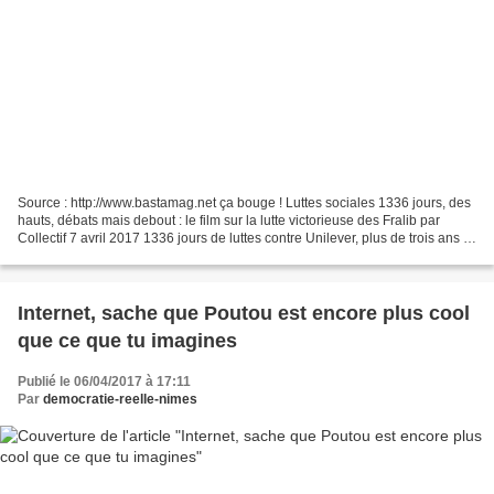
Source : http://www.bastamag.net ça bouge ! Luttes sociales 1336 jours, des
hauts, débats mais debout : le film sur la lutte victorieuse des Fralib par
Collectif 7 avril 2017 1336 jours de luttes contre Unilever, plus de trois ans et
demi de conflit,...
Internet, sache que Poutou est encore plus cool
que ce que tu imagines
Publié le 06/04/2017 à 17:11
Par
democratie-reelle-nimes