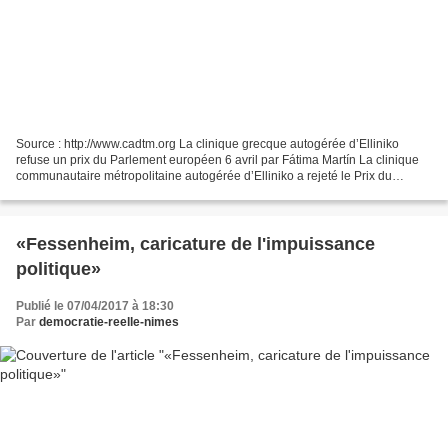
Source : http://www.cadtm.org La clinique grecque autogérée d’Elliniko
refuse un prix du Parlement européen 6 avril par Fátima Martín La clinique
communautaire métropolitaine autogérée d’Elliniko a rejeté le Prix du
citoyen européen 2015 décerné par...
«Fessenheim, caricature de l'impuissance
politique»
Publié le 07/04/2017 à 18:30
Par
democratie-reelle-nimes