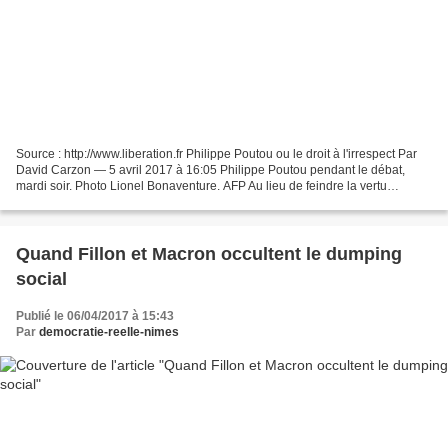
Source : http://www.liberation.fr Philippe Poutou ou le droit à l'irrespect Par
David Carzon — 5 avril 2017 à 16:05 Philippe Poutou pendant le débat,
mardi soir. Photo Lionel Bonaventure. AFP Au lieu de feindre la vertu
outragée, il faudrait plutôt remercier...
Quand Fillon et Macron occultent le dumping
social
Publié le 06/04/2017 à 15:43
Par
democratie-reelle-nimes