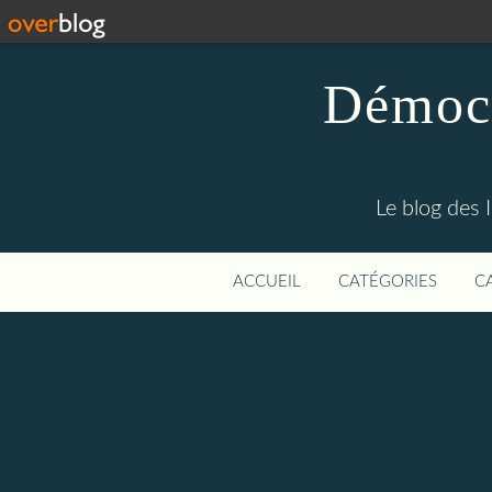
Démocr
Le blog des 
ACCUEIL
CATÉGORIES
C