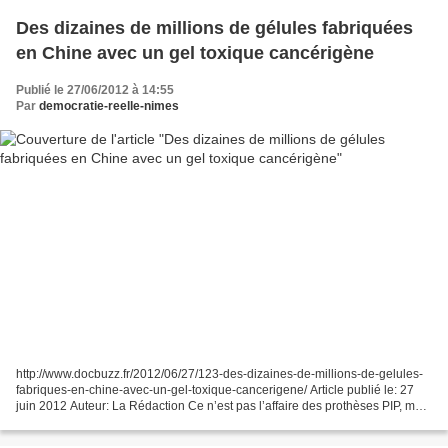
Des dizaines de millions de gélules fabriquées
en Chine avec un gel toxique cancérigène
Publié le 27/06/2012 à 14:55
Par
democratie-reelle-nimes
http://www.docbuzz.fr/2012/06/27/123-des-dizaines-de-millions-de-gelules-
fabriques-en-chine-avec-un-gel-toxique-cancerigene/ Article publié le: 27
juin 2012 Auteur: La Rédaction Ce n’est pas l’affaire des prothèses PIP, mais
on y retrouve des points communs....