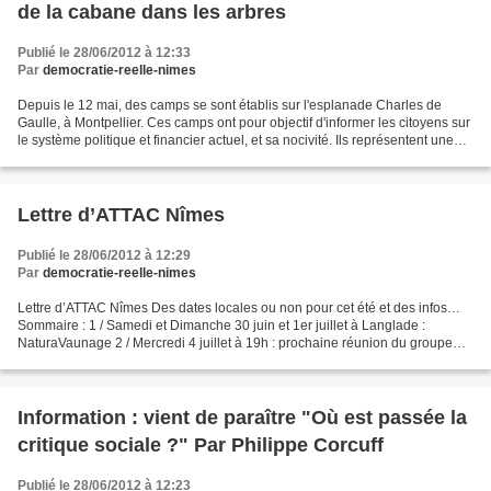
de la cabane dans les arbres
Publié le 28/06/2012 à 12:33
Par
democratie-reelle-nimes
Depuis le 12 mai, des camps se sont établis sur l'esplanade Charles de
Gaulle, à Montpellier. Ces camps ont pour objectif d'informer les citoyens sur
le système politique et financier actuel, et sa nocivité. Ils représentent une
manifestation permanente...
Lettre d’ATTAC Nîmes
Publié le 28/06/2012 à 12:29
Par
democratie-reelle-nimes
Lettre d’ATTAC Nîmes Des dates locales ou non pour cet été et des infos…
Sommaire : 1 / Samedi et Dimanche 30 juin et 1er juillet à Langlade :
NaturaVaunage 2 / Mercredi 4 juillet à 19h : prochaine réunion du groupe
ATTAC Nîmes, au 6, rue Porte d’Alès...
Information : vient de paraître "Où est passée la
critique sociale ?" Par Philippe Corcuff
Publié le 28/06/2012 à 12:23