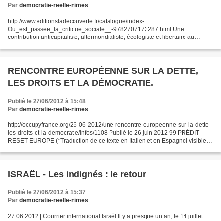
Par
democratie-reelle-nimes
http://www.editionsladecouverte.fr/catalogue/index-
Ou_est_passee_la_critique_sociale__-9782707173287.html Une
contribution anticapitaliste, altermondialiste, écologiste et libertaire au
renouvellement des pensées critiques, au carrefour de la sociologie...
RENCONTRE EUROPÉENNE SUR LA DETTE,
LES DROITS ET LA DÉMOCRATIE.
Publié le 27/06/2012 à 15:48
Par
democratie-reelle-nimes
http://occupyfrance.org/26-06-2012/une-rencontre-europeenne-sur-la-dette-
les-droits-et-la-democratie/infos/1108 Publié le 26 juin 2012 99 PRÉDIT
RESET EUROPE (*Traduction de ce texte en Italien et en Espagnol visible
sur le site d'occupyfrance) UNE RENCONTRE...
ISRAËL - Les indignés : le retour
Publié le 27/06/2012 à 15:37
Par
democratie-reelle-nimes
27.06.2012 | Courrier international Israël Il y a presque un an, le 14 juillet