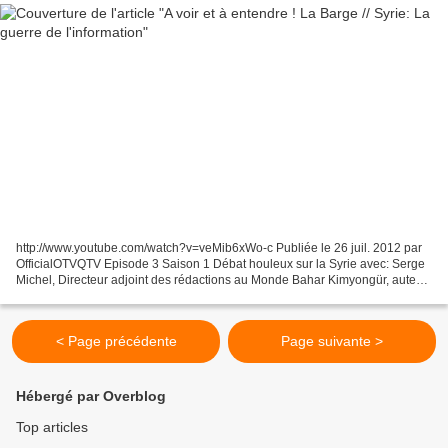
http://www.youtube.com/watch?v=veMib6xWo-c Publiée le 26 juil. 2012 par
OfficialOTVQTV Episode 3 Saison 1 Débat houleux sur la Syrie avec: Serge
Michel, Directeur adjoint des rédactions au Monde Bahar Kimyongür, auteur
de Syriana, la conquête continue...
< Page précédente
Page suivante >
Hébergé par Overblog
Top articles