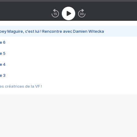
bey Maguire, c'est lui ! Rencontre avec Damien Witecka
e 6
e 5
e 4
e 3
s créatrices de la VF !
e 2
e 1
e Mektoub My Love arrive enfin ! Rencontre avec Shaïn Boumedine et Sal
i : après Toni en famille