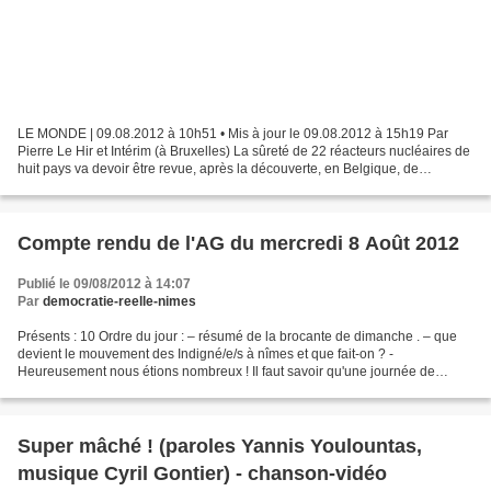
LE MONDE | 09.08.2012 à 10h51 • Mis à jour le 09.08.2012 à 15h19 Par
Pierre Le Hir et Intérim (à Bruxelles) La sûreté de 22 réacteurs nucléaires de
huit pays va devoir être revue, après la découverte, en Belgique, de
"potentielles fissures" sur la cuve...
Compte rendu de l'AG du mercredi 8 Août 2012
Publié le 09/08/2012 à 14:07
Par
democratie-reelle-nimes
Présents : 10 Ordre du jour : – résumé de la brocante de dimanche . – que
devient le mouvement des Indigné/e/s à nîmes et que fait-on ? -
Heureusement nous étions nombreux ! Il faut savoir qu'une journée de
brocante commence à 4h30 et se termine à 17h30....
Super mâché ! (paroles Yannis Youlountas,
musique Cyril Gontier) - chanson-vidéo