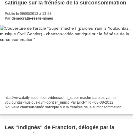
satirique sur la frénésie de la surconsommation
Publié le 09/08/2012 à 13:58
Par
democratie-reelle-nimes
http://www.dailymotion.com/video/xslhri_super-mache-paroles-yannis-
youlountas-musique-cyril-gontier_music Par EricPhilo - 03-08-2012
Nouvelle chanson-vidéo satirique sur la frénésie de la surconsommation
Super mâché ! (paroles Yannis Youlountas... par...
Les "Indignés" de Francfort, délogés par la