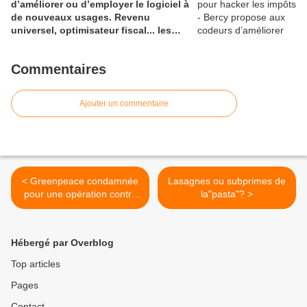
d’améliorer ou d’employer le logiciel à
de nouveaux usages. Revenu
universel, optimisateur fiscal... les
bidouilleurs ne manquent pas
d’envies
Commentaires
Ajouter un commentaire
< Greenpeace condamnée
Lasagnes ou subprimes de
pour une opération contre
la"pasta"? >
des thoniers de Sète en
2010
Hébergé par Overblog
Top articles
Pages
Contact