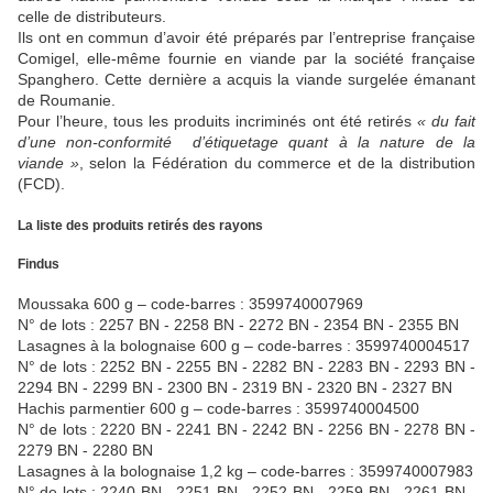
celle de distributeurs.
Ils ont en commun d’avoir été préparés par l’entreprise française
Comigel, elle-même fournie en viande par la société française
Spanghero. Cette dernière a acquis la viande surgelée émanant
de Roumanie.
Pour l’heure, tous les produits incriminés ont été retirés
« du fait
d’une non-conformité d’étiquetage quant à la nature de la
viande »
, selon la Fédération du commerce et de la distribution
(FCD).
La liste des produits retirés des rayons
Findus
Moussaka 600 g – code-barres : 3599740007969
N° de lots : 2257 BN - 2258 BN - 2272 BN - 2354 BN - 2355 BN
Lasagnes à la bolognaise 600 g – code-barres : 3599740004517
N° de lots : 2252 BN - 2255 BN - 2282 BN - 2283 BN - 2293 BN -
2294 BN - 2299 BN - 2300 BN - 2319 BN - 2320 BN - 2327 BN
Hachis parmentier 600 g – code-barres : 3599740004500
N° de lots : 2220 BN - 2241 BN - 2242 BN - 2256 BN - 2278 BN -
2279 BN - 2280 BN
Lasagnes à la bolognaise 1,2 kg – code-barres : 3599740007983
N° de lots : 2240 BN - 2251 BN - 2252 BN - 2259 BN - 2261 BN -