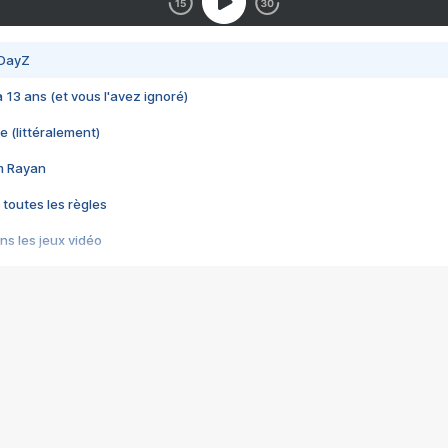
 DayZ
 a 13 ans (et vous l'avez ignoré)
e (littéralement)
im Rayan
 toutes les règles
s les jeux vidéo
us choquant de Rockstar ? - Le scandale BULLY
e plus moche de Steam
du RÊVE tourne au CAUCHEMAR
pendant 8 heures
it… à tort