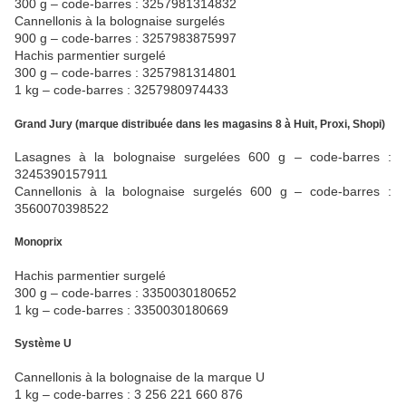
300 g – code-barres : 3257981314832
Cannellonis à la bolognaise surgelés
900 g – code-barres : 3257983875997
Hachis parmentier surgelé
300 g – code-barres : 3257981314801
1 kg – code-barres : 3257980974433
Grand Jury (marque distribuée dans les magasins 8 à Huit, Proxi, Shopi)
Lasagnes à la bolognaise surgelées 600 g – code-barres :
3245390157911
Cannellonis à la bolognaise surgelés 600 g – code-barres :
3560070398522
Monoprix
Hachis parmentier surgelé
300 g – code-barres : 3350030180652
1 kg – code-barres : 3350030180669
Système U
Cannellonis à la bolognaise de la marque U
1 kg – code-barres : 3 256 221 660 876