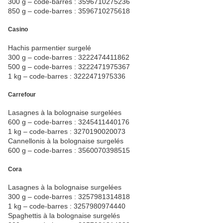
300 g – code-barres : 3596710275236
850 g – code-barres : 3596710275618
Casino
Hachis parmentier surgelé
300 g – code-barres : 3222474411862
500 g – code-barres : 3222471975367
1 kg – code-barres : 3222471975336
Carrefour
Lasagnes à la bolognaise surgelées
600 g – code-barres : 3245411440176
1 kg – code-barres : 3270190020073
Cannellonis à la bolognaise surgelés
600 g – code-barres : 3560070398515
Cora
Lasagnes à la bolognaise surgelées
300 g – code-barres : 3257981314818
1 kg – code-barres : 3257980974440
Spaghettis à la bolognaise surgelés