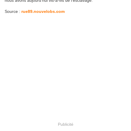
nous avons aujourd’hui vis-à-vis de l’esclavage.
Source :
rue89.nouvelobs.com
Publicité