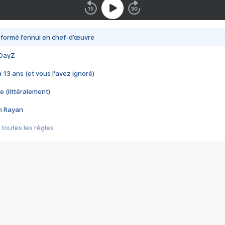
nsformé l’ennui en chef-d’œuvre
 DayZ
 a 13 ans (et vous l'avez ignoré)
e (littéralement)
im Rayan
 toutes les règles
s les jeux vidéo
us choquant de Rockstar ? - Le scandale BULLY
e plus moche de Steam
du RÊVE tourne au CAUCHEMAR
pendant 8 heures