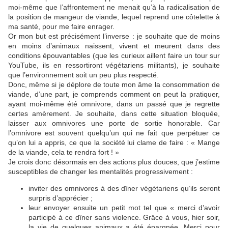
moi-même que l’affrontement ne menait qu’à la radicalisation de
la position de mangeur de viande, lequel reprend une côtelette à
ma santé, pour me faire enrager.
Or mon but est précisément l’inverse : je souhaite que de moins
en moins d’animaux naissent, vivent et meurent dans des
conditions épouvantables (que les curieux aillent faire un tour sur
YouTube, ils en ressortiront végétariens militants), je souhaite
que l’environnement soit un peu plus respecté.
Donc, même si je déplore de toute mon âme la consommation de
viande, d’une part, je comprends comment on peut la pratiquer,
ayant moi-même été omnivore, dans un passé que je regrette
certes amèrement. Je souhaite, dans cette situation bloquée,
laisser aux omnivores une porte de sortie honorable. Car
l’omnivore est souvent quelqu’un qui ne fait que perpétuer ce
qu’on lui a appris, ce que la société lui clame de faire : « Mange
de la viande, cela te rendra fort ! »
Je crois donc désormais en des actions plus douces, que j’estime
susceptibles de changer les mentalités progressivement :
inviter des omnivores à des dîner végétariens qu’ils seront
surpris d’apprécier ;
leur envoyer ensuite un petit mot tel que « merci d’avoir
participé à ce dîner sans violence. Grâce à vous, hier soir,
la vie de quelques animaux a été épargnée. Merci pour