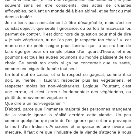
souvent sans en être conscients, des actes de cruautés
effroyables, polluent un monde déjà bien abîmé, et se font du mal
dans la foulée.
Je ne tiens pas spécialement à être désagréable, mais c’est un
constat objectif, que seule l’ignorance, ou parfois la mauvaise foi,
permet de contrer. Il est donc hors de question pour moi de dire
« je suis végétarien, tu ne l’es pas, je respecte ton choix ! », car
mon cœur de poète saigne pour l’animal que tu as cru bon de
faire égorger pour un simple plaisir d’un quart d’heure, et mes
poumons et tous les autres poumons du monde pâtissent de ton
choix. Ce serait ton choix si ça ne concernait que ta santé,
comme une cigarette fumée tout seul.
En tout état de cause, et si le respect se gagnait, comme il se
doit, au mérite, il faudrait respecter plus les végétariens, et
respecter moins les non-végétariens. Logique. Pourtant, c’est
une erreur, et c’est l’erreur fondamentale des végétariens, ou
plutôt du mouvement végétarien.
Que dire à un non-végétarien ?
D’abord, parce que l’immense majorité des personnes mangeant
de la viande ignore la réalité derrière cette viande. Un peu
comme quelqu’un qui porte de l’or ignore que cet or a provoqué
la mort d’un Indien d’Amazonie et empoisonné une rivière au
mercure. Il faut dire que l’industrie de la viande s’attache à nous