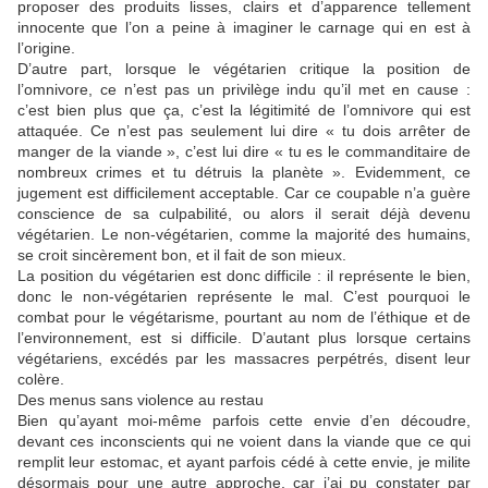
proposer des produits lisses, clairs et d’apparence tellement
innocente que l’on a peine à imaginer le carnage qui en est à
l’origine.
D’autre part, lorsque le végétarien critique la position de
l’omnivore, ce n’est pas un privilège indu qu’il met en cause :
c’est bien plus que ça, c’est la légitimité de l’omnivore qui est
attaquée. Ce n’est pas seulement lui dire « tu dois arrêter de
manger de la viande », c’est lui dire « tu es le commanditaire de
nombreux crimes et tu détruis la planète ». Evidemment, ce
jugement est difficilement acceptable. Car ce coupable n’a guère
conscience de sa culpabilité, ou alors il serait déjà devenu
végétarien. Le non-végétarien, comme la majorité des humains,
se croit sincèrement bon, et il fait de son mieux.
La position du végétarien est donc difficile : il représente le bien,
donc le non-végétarien représente le mal. C’est pourquoi le
combat pour le végétarisme, pourtant au nom de l’éthique et de
l’environnement, est si difficile. D’autant plus lorsque certains
végétariens, excédés par les massacres perpétrés, disent leur
colère.
Des menus sans violence au restau
Bien qu’ayant moi-même parfois cette envie d’en découdre,
devant ces inconscients qui ne voient dans la viande que ce qui
remplit leur estomac, et ayant parfois cédé à cette envie, je milite
désormais pour une autre approche, car j’ai pu constater par