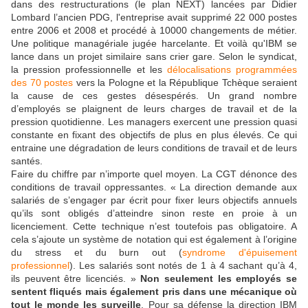
dans des restructurations (le plan NEXT) lancées par Didier
Lombard l’ancien PDG, l'entreprise avait supprimé 22 000 postes
entre 2006 et 2008 et procédé à 10000 changements de métier.
Une politique managériale jugée harcelante. Et voilà qu'IBM se
lance dans un projet similaire sans crier gare. Selon le syndicat,
la pression professionnelle et les
délocalisations programmées
des 70 postes
vers la Pologne et la République Tchèque seraient
la cause de ces gestes désespérés. Un grand nombre
d’employés se plaignent de leurs charges de travail et de la
pression quotidienne. Les managers exercent une pression quasi
constante en fixant des objectifs de plus en plus élevés. Ce qui
entraine une dégradation de leurs conditions de travail et de leurs
santés.
Faire du chiffre par n’importe quel moyen. La CGT dénonce des
conditions de travail oppressantes. « La direction demande aux
salariés de s’engager par écrit pour fixer leurs objectifs annuels
qu’ils sont obligés d’atteindre sinon reste en proie à un
licenciement. Cette technique n’est toutefois pas obligatoire. A
cela s’ajoute un système de notation qui est également à l’origine
du stress et du burn out (
syndrome d'épuisement
professionnel
). Les salariés sont notés de 1 à 4 sachant qu’à 4,
ils peuvent être licenciés. »
Non seulement les employés se
sentent fliqués mais également pris dans une mécanique où
tout le monde les surveille
. Pour sa défense la direction IBM