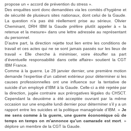
propose un « accord de prévention du stress ».
Des enquêtes sont donc demandées via les comités d'hygiène et
de sécurité de plusieurs sites nationaux, dont celui de la Gaude.
La question n’a pas été réellement prise au sérieux. Olivier
Cheminant, DRH IBM la Gaude préfère plutôt appeler à « la
retenue et la mesure» dans une lettre adressée au représentant
du personnel.
D’autre part, la direction rejette tout lien entre les conditions de
travail et ces actes qui ne se sont jamais passés sur les lieux de
travail « Elle cherche à minimiser, voire étouffer sa part
d’éventuelle responsabilité dans cette affaire» soutient la CGT
IBM France.
Comme à la guerre. Le 28 janvier dernier, une première motion
demande l’expertise d’un cabinet extérieur pour déterminer si les
causes professionnelles ont une influence sur la tentative de
suicide d’un employé d’IBM à la Gaude. Celle-ci a été rejetée par
la direction, jugée contraire aux prérogatives légales du CHSCT.
Cependant la deuxième a été acceptée ouvrant par la même
occasion sur une enquête lundi dernier pour déterminer s’il y a un
rapport entre les suicides et la politique managériale d’IBM. «
Je
me sens comme à la guerre, une guerre économique où de
temps en temps on m’annonce qu’un camarade est mort
. »
déplore un membre de la CGT la Gaude.