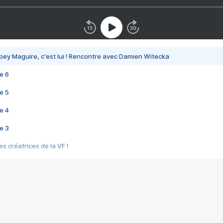
bey Maguire, c'est lui ! Rencontre avec Damien Witecka
e 6
e 5
e 4
e 3
s créatrices de la VF !
e 2
e 1
e Mektoub My Love arrive enfin ! Rencontre avec Shaïn Boumedine et Sal
i : après Toni en famille