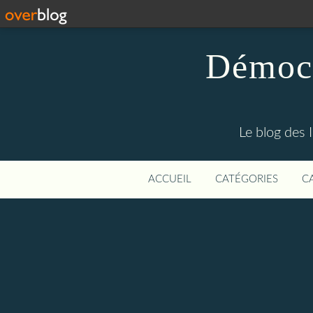
Démocr
Le blog des 
ACCUEIL
CATÉGORIES
C