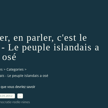
r, en parler, c'est le
- Le peuple islandais a
osé
es
>
Categories
>
ais - Le peuple islandais a osé
 que vous devriez savoir
8.05.2012
…
ocratie-reelle-nimes