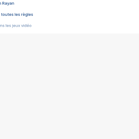
im Rayan
 toutes les règles
s les jeux vidéo
us choquant de Rockstar ? - Le scandale BULLY
e plus moche de Steam
du RÊVE tourne au CAUCHEMAR
pendant 8 heures
it… à tort
umiliés par un jeu vidéo
ire - Final Fantasy 8
ti un empire - Age of Empires
story DOFUS
tard, il crée l'un des pires jeux de tous les temps, MindsEye.