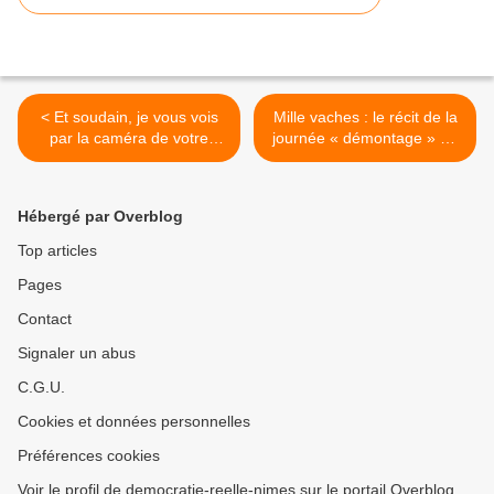
< Et soudain, je vous vois
Mille vaches : le récit de la
par la caméra de votre
journée « démontage » où
salon... En France, des
l’affaire a basculé >
centaines d’objets
connectés à Internet sont
Hébergé par Overblog
accessibles sans mot de
passe : caméras,
Top articles
imprimantes, scanners...
Pages
Contact
Signaler un abus
C.G.U.
Cookies et données personnelles
Préférences cookies
Voir le profil de democratie-reelle-nimes sur le portail Overblog