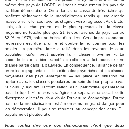
même des pays de l'OCDE, qui sont historiquement les pays de
tradition démocratique. On a donc une classe de très riches qui
profitent pleinement de la mondialisation tandis qu'une grande
masse a vu, elle, ses revenus stagner, voire régresser. Aux Etats-
Unis, où le changement est le plus spectaculaire, la classe
moyenne ne touche plus que 21 % des revenus du pays, contre
32 % en 1979, soit une baisse d'un tiers. Cette impressionnante
régression est due à un effet double lame, comme pour les
rasoirs. La première lame a taillé dans les revenus de cette
population qu'on peut appeler la « classe moyenne ». La
seconde les a si bien rabotés qu'elle en a fait basculer une
grande partie dans la pauvreté. En conséquence, l'alliance de fait
entre les « gagnants » — les élites des pays riches et les classes
moyennes des pays émergents — les place en situation de
rupture avec les classes populaires au sein de leur propre pays.
Si vous y ajoutez l'accumulation d'un patrimoine gigantesque
pour le top 1 %, et ses stratégies de séparatisme social, cette
divergence d'intérêts vis-à-vis de l'ouverture économique, l'autre
nom de la mondialisation, est à mon sens un grand danger pour
les démocraties. Il peut se résumer au concept des deux P :
populisme et ploutocratie.
Vous voulez dire que nos démocraties n'ont que deux