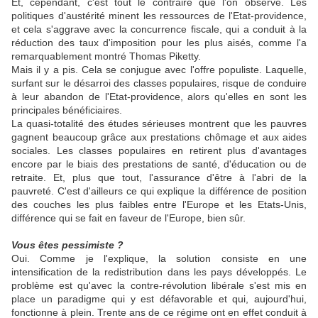
Et, cependant, c'est tout le contraire que l'on observe. Les
politiques d'austérité minent les ressources de l'Etat-providence,
et cela s'aggrave avec la concurrence fiscale, qui a conduit à la
réduction des taux d'imposition pour les plus aisés, comme l'a
remarquablement montré Thomas Piketty.
Mais il y a pis. Cela se conjugue avec l'offre populiste. Laquelle,
surfant sur le désarroi des classes populaires, risque de conduire
à leur abandon de l'Etat-providence, alors qu'elles en sont les
principales bénéficiaires.
La quasi-totalité des études sérieuses montrent que les pauvres
gagnent beaucoup grâce aux prestations chômage et aux aides
sociales. Les classes populaires en retirent plus d'avantages
encore par le biais des prestations de santé, d'éducation ou de
retraite. Et, plus que tout, l'assurance d'être à l'abri de la
pauvreté. C'est d'ailleurs ce qui explique la différence de position
des couches les plus faibles entre l'Europe et les Etats-Unis,
différence qui se fait en faveur de l'Europe, bien sûr.
Vous êtes pessimiste ?
Oui. Comme je l'explique, la solution consiste en une
intensification de la redistribution dans les pays développés. Le
problème est qu'avec la contre-révolution libérale s'est mis en
place un paradigme qui y est défavorable et qui, aujourd'hui,
fonctionne à plein. Trente ans de ce régime ont en effet conduit à