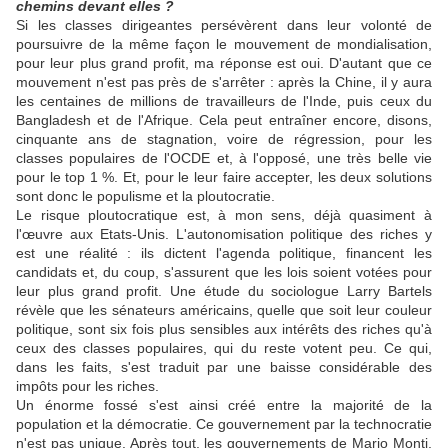
chemins devant elles ?
Si les classes dirigeantes persévèrent dans leur volonté de
poursuivre de la même façon le mouvement de mondialisation,
pour leur plus grand profit, ma réponse est oui. D'autant que ce
mouvement n'est pas près de s'arrêter : après la Chine, il y aura
les centaines de millions de travailleurs de l'Inde, puis ceux du
Bangladesh et de l'Afrique. Cela peut entraîner encore, disons,
cinquante ans de stagnation, voire de régression, pour les
classes populaires de l'OCDE et, à l'opposé, une très belle vie
pour le top 1 %. Et, pour le leur faire accepter, les deux solutions
sont donc le populisme et la ploutocratie.
Le risque ploutocratique est, à mon sens, déjà quasiment à
l'œuvre aux Etats-Unis. L'autonomisation politique des riches y
est une réalité : ils dictent l'agenda politique, financent les
candidats et, du coup, s'assurent que les lois soient votées pour
leur plus grand profit. Une étude du sociologue Larry Bartels
révèle que les sénateurs américains, quelle que soit leur couleur
politique, sont six fois plus sensibles aux intérêts des riches qu'à
ceux des classes populaires, qui du reste votent peu. Ce qui,
dans les faits, s'est traduit par une baisse considérable des
impôts pour les riches.
Un énorme fossé s'est ainsi créé entre la majorité de la
population et la démocratie. Ce gouvernement par la technocratie
n'est pas unique. Après tout, les gouvernements de Mario Monti,