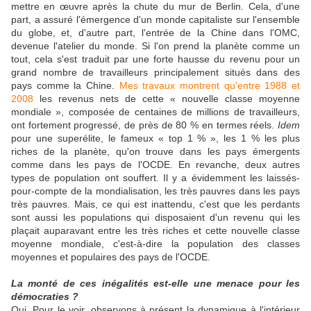
mettre en œuvre après la chute du mur de Berlin. Cela, d'une
part, a assuré l'émergence d'un monde capitaliste sur l'ensemble
du globe, et, d'autre part, l'entrée de la Chine dans l'OMC,
devenue l'atelier du monde. Si l'on prend la planète comme un
tout, cela s'est traduit par une forte hausse du revenu pour un
grand nombre de travailleurs principalement situés dans des
pays comme la Chine.
Mes travaux montrent qu'entre 1988 et
2008
les revenus nets de cette « nouvelle classe moyenne
mondiale », composée de centaines de millions de travailleurs,
ont fortement progressé, de près de 80 % en termes réels.
Idem
pour une superélite, le fameux « top 1 % », les 1 % les plus
riches de la planète, qu'on trouve dans les pays émergents
comme dans les pays de l'OCDE. En revanche, deux autres
types de population ont souffert. Il y a évidemment les laissés-
pour-compte de la mondialisation, les très pauvres dans les pays
très pauvres. Mais, ce qui est inattendu, c'est que les perdants
sont aussi les populations qui disposaient d'un revenu qui les
plaçait auparavant entre les très riches et cette nouvelle classe
moyenne mondiale, c'est-à-dire la population des classes
moyennes et populaires des pays de l'OCDE.
La monté de ces inégalités est-elle une menace pour les
démocraties ?
Oui. Pour le voir, observons à présent la dynamique à l'intérieur