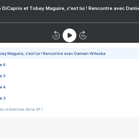
 DiCaprio et Tobey Maguire, c'est lui ! Rencontre avec Dam
bey Maguire, c'est lui ! Rencontre avec Damien Witecka
e 6
e 5
e 4
e 3
s créatrices de la VF !
e 2
e 1