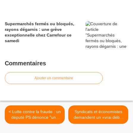
Supermarchés fermés ou bloqués,
rayons dégarnis : une grève
exceptionnelle chez Carrefour ce
samedi
Commentaires
Ajouter un commentaire
< Lutte contre la fraude : un
Syndicats et économistes
député PS dénonce "une
demandent un «vrai débat
grossière manipulation" de
public» sur la dette
l'UMP
française >