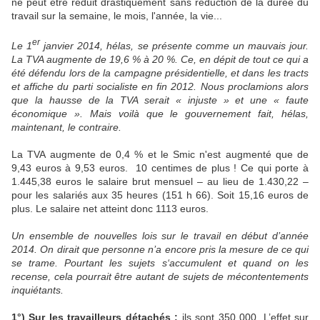
ne peut être réduit drastiquement sans réduction de la durée du
travail sur la semaine, le mois, l'année, la vie...
er
Le 1
janvier 2014, hélas, se présente comme un mauvais jour.
La TVA augmente de 19,6 % à 20 %. Ce, en dépit de tout ce qui a
été défendu lors de la campagne présidentielle, et dans les tracts
et affiche du parti socialiste en fin 2012. Nous proclamions alors
que la hausse de la TVA serait « injuste » et une « faute
économique ». Mais voilà que le gouvernement fait, hélas,
maintenant, le contraire.
La TVA augmente de 0,4 % et le Smic n'est augmenté que de
9,43 euros à 9,53 euros. 10 centimes de plus ! Ce qui porte à
1.445,38 euros le salaire brut mensuel – au lieu de 1.430,22 –
pour les salariés aux 35 heures (151 h 66). Soit 15,16 euros de
plus. Le salaire net atteint donc 1113 euros.
Un ensemble de nouvelles lois sur le travail en début d’année
2014. On dirait que personne n’a encore pris la mesure de ce qui
se trame. Pourtant les sujets s‘accumulent et quand on les
recense, cela pourrait être autant de sujets de mécontentements
inquiétants.
1°) Sur les travailleurs détachés :
ils sont 350 000. L’effet sur