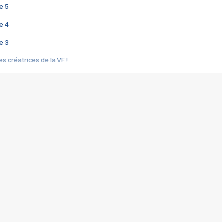
e 5
e 4
e 3
s créatrices de la VF !
e 2
e 1
e Mektoub My Love arrive enfin ! Rencontre avec Shaïn Boumedine et Sal
i : après Toni en famille
elle réalise le bouleversant Dites lui que je l'aime
ais ! Rencontre autour de Vie privée de Rebecca Zlotowski
 de Marguerite, Grave... Rencontre avec Ella Rumpf
 Les Rêveurs, un film intime sur la santé mentale
a avec un film sur le mouvement des Gilets jaunes