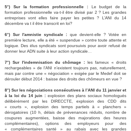
5°) Sur la formation professionnelle :
Le budget de la
formation professionnelle va-t-il être divisé par 2 ? Les grandes
entreprises vont elles faire payer les petites ? L’ANI du 14
décembre va t il être transcrit en loi?
6°) Sur l'amnistie syndicale :
que devient-elle ? Votée en
première lecture, elle a été « suspendue » contre toute attente et
logique. Des élus syndicats sont poursuivis pour avoir refusé de
donner leur ADN suite à leur action syndicale…
7°) Sur l'indemnisation du chômage :
les fameux « droits
rechargeables » de l’ANI n’existent toujours pas, naturellement,
mais par contre une « négociation » exigée par le Medef doit se
dérouler début 2014 : baisse des droits des chômeurs en vue ?
8°)
Sur les négociations consécutives à l’ANI du 11 janvier et
à la loi du 14 juin :
explosion des plans sociaux homologués
délibérément par les DIRECCTE, explosion des CDD dits
« courts », explosion des temps partiels à « planchers »
dérogatoires (10 h, délais de prévenances réduits, nombre de
coupures augmentées, baisse des majorations des heures
complémentaires), options des employeurs pour des
« complémentaires santé » au rabais avec les grandes