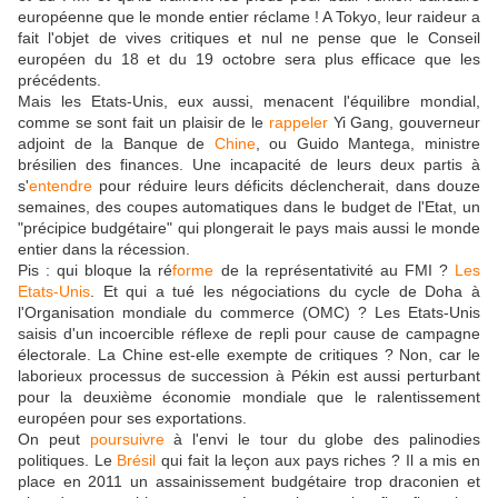
européenne que le monde entier réclame ! A Tokyo, leur raideur a
fait l'objet de vives critiques et nul ne pense que le Conseil
européen du 18 et du 19 octobre sera plus efficace que les
précédents.
Mais les Etats-Unis, eux aussi, menacent l'équilibre mondial,
comme se sont fait un plaisir de le
rappeler
Yi Gang, gouverneur
adjoint de la Banque de
Chine
, ou Guido Mantega, ministre
brésilien des finances. Une incapacité de leurs deux partis à
s'
entendre
pour réduire leurs déficits déclencherait, dans douze
semaines, des coupes automatiques dans le budget de l'Etat, un
"précipice budgétaire" qui plongerait le pays mais aussi le monde
entier dans la récession.
Pis : qui bloque la ré
forme
de la représentativité au FMI ?
Les
Etats-Unis
. Et qui a tué les négociations du cycle de Doha à
l'Organisation mondiale du commerce (OMC) ? Les Etats-Unis
saisis d'un incoercible réflexe de repli pour cause de campagne
électorale. La Chine est-elle exempte de critiques ? Non, car le
laborieux processus de succession à Pékin est aussi perturbant
pour la deuxième économie mondiale que le ralentissement
européen pour ses exportations.
On peut
poursuivre
à l'envi le tour du globe des palinodies
politiques. Le
Brésil
qui fait la leçon aux pays riches ? Il a mis en
place en 2011 un assainissement budgétaire trop draconien et