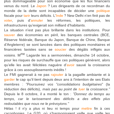
plus dommageable pour son économie que les flux financiers
venus du nord. Le
Japon
? Les dirigeants de ce recordman du
monde de la dette sont incapables de décider une
politique
fiscale pour
tarir
leurs déficits. L'
Inde
? New Delhi n'en finit pas de
voter
, puis d'
annuler
les réformes, les politiques, les
infrastructures qu'exigerait son milliard d'habitants.
La situation n'est pas plus brillante dans les institutions. Pour
sauver
des économies en péril, les banques centrales (BCE,
Réserve fédérale, Banque du Japon, Banque de Chine, Banque
d'Angleterre) se sont lancées dans des politiques monétaires et
financières laxistes sans se
soucier
des dégâts infligés aux
me
voisins. M
Lagarde les a sermonnées, dimanche 14 octobre,
pour les risques de surchauffe que ces politiques génèrent, alors
qu'elle les avait félicitées naguère d'
avoir
sauvé la croissance
grâce à ces assouplissements inédits !
Le FMI gagnerait à ne pas
rajouter
à la pagaille ambiante et à
garder
le cap qu'il tient depuis deux ans à l'intention de ses Etats
membres :
"Poursuivez vos "consolidations budgétaires
" (la
réduction des déficits),
mais pas au point de
tuer
la croissance."
Depuis le 8 octobre, il a monté le ton :
"Donnez du temps au
temps, car le tarissement des déficits a des effets plus
redoutables que nous ne le prévoyions."
Hélas ! il n'y a plus ni lieu ni temps pour
mettre
fin à ces
cacophonies. Le G20, où s'harmonisaient vaille que vaille les