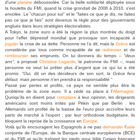
d'une
planète
déboussolée. Car la belle solidarité déployée sous
la houlette du FMI, quand la crise grondait de 2008 à 2010, s'est
envolée. Le "chacun pour soi" et le "faites ce que je dis, ne faites
pas ce que je fais" sont devenus la règle pour des gouvernants
englués dans leurs stratégies électoralistes.
A Tokyo, la zone euro a été la région la plus montrée du doigt
pour l'effet dépressif mondial que provoque son incapacité à
juguler
la crise de sa dette. Personne ne l'a dit, mais la
Grèce
est
considérée par tous comme incapable de se
redresser
et de
rembourser
ses emprunts. On lui donnera du temps –
"deux
ans"
, a proposé
Christine Lagarde
, la patronne du FMI –, mais
personne ne veut lui prêter plus d'argent que ce qui lui a été
promis.
"Oui,
dit un des décideurs de son sort,
la Grèce fera
défaut, mais personne n'en prendra la responsabilité."
Passé par pertes et profits, ce pays ne semble plus être le
problème de la zone euro. Il a cédé sa place à l'
Allemagne
.
Quoiqu'ils en disent pour
complaire
à leur opinion, les dirigeants
américains sont moins irrités par Pékin que par Berlin : les
Allemands ont profité de la baisse de l'euro pour accroître leurs
parts de marché à l'export ; par leur orthodoxie budgétaire, ils
bloquent la reprise de la croissance en
Europe
.
Voilà qu'ils encouragent les Espagnols à ne pas
demander
l'
aide
conjointe de l'Europe, de la Banque centrale européenne (BCE)
et du FMI et qu'ils traînent les pieds pour bâtir l'union bancaire