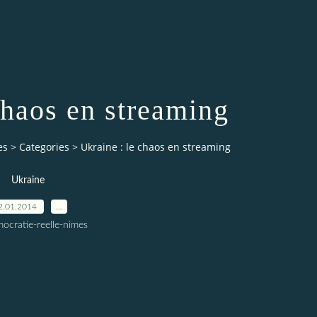
chaos en streaming
es
>
Categories
>
Ukraine : le chaos en streaming
Ukraine
2.01.2014
…
ocratie-reelle-nimes