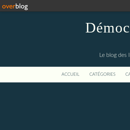
Démocr
Le blog des 
ACCUEIL
CATÉGORIES
C