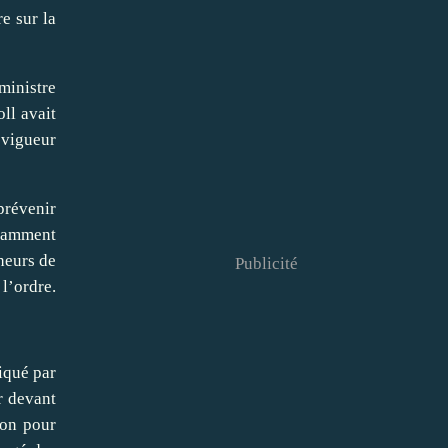
e sur la
ministre
ll avait
n vigueur
prévenir
isamment
heurs de
Publicité
 l’ordre.
iqué par
r devant
ion pour