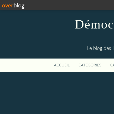
Démocr
Le blog des 
ACCUEIL
CATÉGORIES
C