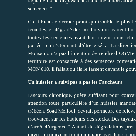
laquelle ils ne disposaient d’aucune autorisation.
semences."
C’est bien ce dernier point qui trouble le plus 
femelles, et dégradé des produits qui avaient fait
toutes les semences avant leur envoi à nos clie
portées en s’étonnant d’être visé : "La directi
Monsanto n’a pas l’intention de vendre d’OGM en F
territoire est consacrée à des semences conventio
MON 810, il fallait qu’ils le fassent devant le gou
Un huissier a suivi pas à pas les Faucheurs
Discours chronique, guère suffisant pour convain
attention toute particulière d’un huissier mandat
trébéen, Soad Melloul, devrait permettre de releve
trouvaient sur les hauteurs des stocks. Des tuya
d’arrêt d’urgence." Autant de dégradations prés
ouvrir un nouveau front judiciaire avec leurs oppo