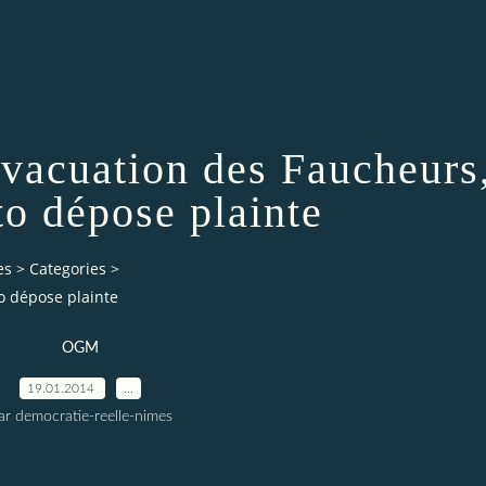
'évacuation des Faucheurs
o dépose plainte
es
>
Categories
>
o dépose plainte
OGM
19.01.2014
…
ar democratie-reelle-nimes