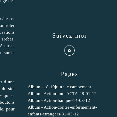
langé des
mâles et
ontrôler
usations
Suivez-moi
 Trèbes.
é sur ce
e sur le
Pages
et d’une
Album - 18-19juin : le campement
 du site
Album - Action-anti-ACTA-28-01-12
es qui se
Album - Action-banque-14-03-12
 boutons
Album - Action-contre-enfermement-
le, pour
enfants-etrangers-31-03-12