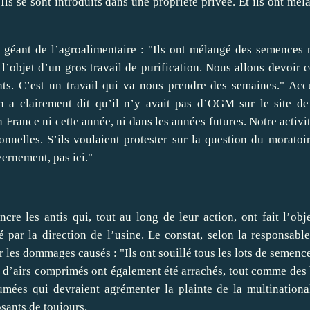
 Ils se sont introduits dans une propriété privée. Et ils ont mé
le géant de l’agroalimentaire : "Ils ont mélangé des semences 
 l’objet d’un gros travail de purification. Nous allons devoir c
nts. C’est un travail qui va nous prendre des semaines." Acc
on a clairement dit qu’il n’y avait pas d’OGM sur le site de
rance ni cette année, ni dans les années futures. Notre activit
nnelles. S’ils voulaient protester sur la question du moratoir
vernement, pas ici."
cre les antis qui, tout au long de leur action, ont fait l’obj
é par la direction de l’usine. Le constat, selon la responsable
r les dommages causés : "Ils ont souillé tous les lots de semenc
ux d’airs comprimés ont également été arrachés, tout comme des
umées qui devraient agrémenter la plainte de la multinationa
sants de toujours.