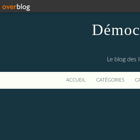
Démocr
Le blog des 
ACCUEIL
CATÉGORIES
C