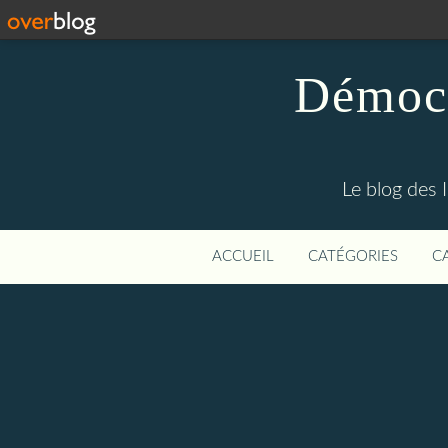
Démocr
Le blog des 
ACCUEIL
CATÉGORIES
C