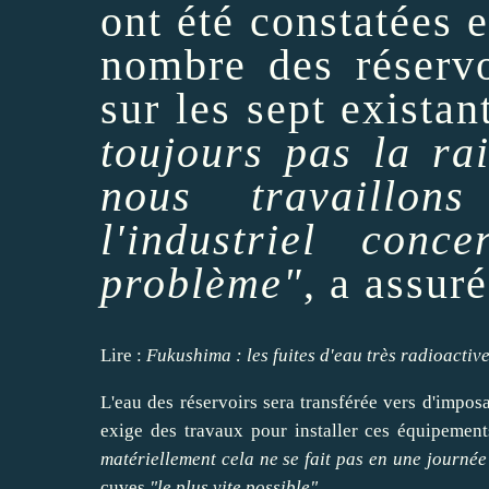
ont été constatées e
nombre des réservo
sur les sept existan
toujours pas la ra
nous travaillons
l'industriel conc
problème"
, a assur
Lire
:
Fukushima : les fuites d'eau très radioactiv
L'eau des réservoirs sera transférée vers d'impos
exige des travaux pour
installer
ces équipement
matériellement cela ne se fait pas en une journée
cuves
"le plus vite possible"
.