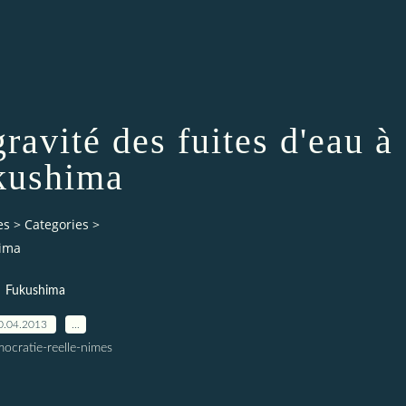
ravité des fuites d'eau à
kushima
es
>
Categories
>
hima
Fukushima
0.04.2013
…
ocratie-reelle-nimes