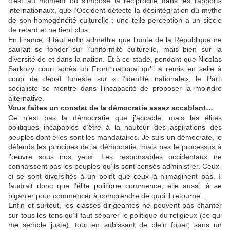
c’est au moment où s’impose la réciprocité dans les rapports
internationaux, que l’Occident détecte la désintégration du mythe
de son homogénéité culturelle : une telle perception a un siècle
de retard et ne tient plus.
En France, il faut enfin admettre que l’unité de la République ne
saurait se fonder sur l’uniformité culturelle, mais bien sur la
diversité de et dans la nation. Et à ce stade, pendant que Nicolas
Sarkozy court après un Front national qu’il a remis en selle à
coup de débat funeste sur « l’identité nationale», le Parti
socialiste se montre dans l’incapacité de proposer la moindre
alternative.
Vous faites un constat de la démocratie assez accablant…
Ce n’est pas la démocratie que j’accable, mais les élites
politiques incapables d’être à la hauteur des aspirations des
peuples dont elles sont les mandataires. Je suis un démocrate, je
défends les principes de la démocratie, mais pas le processus à
l’œuvre sous nos yeux. Les responsables occidentaux ne
connaissent pas les peuples qu’ils sont censés administrer. Ceux-
ci se sont diversifiés à un point que ceux-là n’imaginent pas. Il
faudrait donc que l’élite politique commence, elle aussi, à se
bigarrer pour commencer à comprendre de quoi il retourne...
Enfin et surtout, les classes dirigeantes ne peuvent pas chanter
sur tous les tons qu’il faut séparer le politique du religieux (ce qui
me semble juste), tout en subissant de plein fouet, sans un