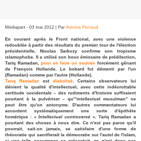
Médiapart - 03 mai 2012
|
Par
Antoine Perraud
En courant après le Front national, avec une violence
redoublée à partir des résultats du premier tour de l'élection
présidentielle, Nicolas Sarkozy confirme son tropisme
islamophobe. Il a utilisé son bouc émissaire de prédilection,
Tariq Ramadan,
pour en faire un soutien
forcément gênant
de François Hollande. Le bobard fut démenti par l'un
(Ramadan) comme par l'autre (Hollande).
Tariq Ramadan
est
diabolisé
. Certains observateurs lui
dénient la qualité d'intellectuel, avec cette indécrottable
certitude occidentale – des rudiments d'histoire suffiraient
pourtant à la pulvériser – qu'“intellectuel musulman” ne
peut être qu'un antonyme. D'autres commentateurs lui
accordent systématiquement une sorte d'épithète
homérique :
« Intellectuel controversé »
. Tariq Ramadan a
pourtant des choses à nous dire. Ce n'est pas parce qu'il
pourrait, sait-on jamais, se satisfaire d'une forme de
théocratie qui sacrifierait la démocratie sur l'autel de l'islam,
si une telle occurrence se présentait, ce n'est donc pas