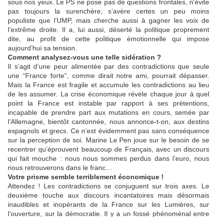
sous nos yeux. Le PS ne pose pas de questions frontales, n'évite
pas toujours la surenchère, s’avère certes un peu moins
populiste que l’UMP, mais cherche aussi à gagner les voix de
l’extrême droite. Il a, lui aussi, déserté la politique proprement
dite, au profit de cette politique émotionnelle qui impose
aujourd’hui sa tension.
Comment analysez-vous une telle sidération ?
Il s’agit d’une peur alimentée par des contradictions que seule
une “France forte”, comme dirait notre ami, pourrait dépasser.
Mais la France est fragile et accumule les contradictions au lieu
de les assumer. La crise économique révèle chaque jour à quel
point la France est instable par rapport à ses prétentions,
incapable de prendre part aux mutations en cours, semée par
l’Allemagne, bientôt cantonnée, nous annonce-t-on, aux destins
espagnols et grecs. Ce n’est évidemment pas sans conséquence
sur la perception de soi. Marine Le Pen joue sur le besoin de se
recentrer qu’éprouvent beaucoup de Français, avec un discours
qui fait mouche : nous nous sommes perdus dans l’euro, nous
nous retrouverons dans le franc…
Votre prisme semble terriblement économique !
Attendez ! Les contradictions se conjuguent sur trois axes. Le
deuxième touche aux discours incantatoires mais désormais
inaudibles et inopérants de la France sur les Lumières, sur
l’ouverture, sur la démocratie. Il y a un fossé phénoménal entre