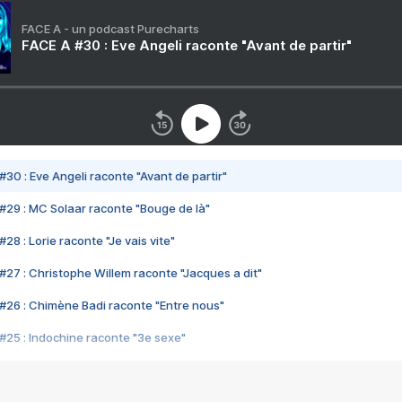
FACE A - un podcast Purecharts
FACE A #30 : Eve Angeli raconte "Avant de partir"
#30 : Eve Angeli raconte "Avant de partir"
#29 : MC Solaar raconte "Bouge de là"
28 : Lorie raconte "Je vais vite"
#27 : Christophe Willem raconte "Jacques a dit"
#26 : Chimène Badi raconte "Entre nous"
#25 : Indochine raconte "3e sexe"
#24 : Zaho raconte "C'est chelou"