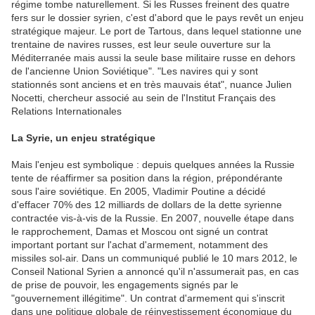
régime tombe naturellement. Si les Russes freinent des quatre
fers sur le dossier syrien, c'est d'abord que le pays revêt un enjeu
stratégique majeur. Le port de Tartous, dans lequel stationne une
trentaine de navires russes, est leur seule ouverture sur la
Méditerranée mais aussi la seule base militaire russe en dehors
de l'ancienne Union Soviétique". "Les navires qui y sont
stationnés sont anciens et en très mauvais état", nuance Julien
Nocetti, chercheur associé au sein de l'Institut Français des
Relations Internationales
La Syrie, un enjeu stratégique
Mais l'enjeu est symbolique : depuis quelques années la Russie
tente de réaffirmer sa position dans la région, prépondérante
sous l'aire soviétique. En 2005, Vladimir Poutine a décidé
d'effacer 70% des 12 milliards de dollars de la dette syrienne
contractée vis-à-vis de la Russie. En 2007, nouvelle étape dans
le rapprochement, Damas et Moscou ont signé un contrat
important portant sur l'achat d'armement, notamment des
missiles sol-air. Dans un communiqué publié le 10 mars 2012, le
Conseil National Syrien a annoncé qu'il n'assumerait pas, en cas
de prise de pouvoir, les engagements signés par le
"gouvernement illégitime". Un contrat d'armement qui s'inscrit
dans une politique globale de réinvestissement économique du