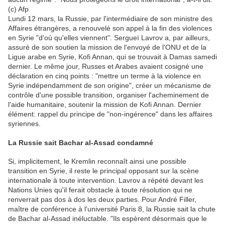
(c) Afp
Lundi 12 mars, la Russie, par l'intermédiaire de son ministre des
Affaires étrangères, a renouvelé son appel à la fin des violences
en Syrie "d'où qu'elles viennent". Sergueï Lavrov a, par ailleurs,
assuré de son soutien la mission de l'envoyé de l'ONU et de la
Ligue arabe en Syrie, Kofi Annan, qui se trouvait à Damas samedi
dernier. Le même jour, Russes et Arabes avaient cosigné une
déclaration en cinq points : "mettre un terme à la violence en
Syrie indépendamment de son origine", créer un mécanisme de
contrôle d'une possible transition, organiser l'acheminement de
l'aide humanitaire, soutenir la mission de Kofi Annan. Dernier
élément: rappel du principe de "non-ingérence" dans les affaires
syriennes.
La Russie sait Bachar al-Assad condamné
Si, implicitement, le Kremlin reconnaît ainsi une possible
transition en Syrie, il reste le principal opposant sur la scène
internationale à toute intervention. Lavrov a répété devant les
Nations Unies qu'il ferait obstacle à toute résolution qui ne
renverrait pas dos à dos les deux parties. Pour André Filler,
maître de conférence à l'université Paris 8, la Russie sait la chute
de Bachar al-Assad inéluctable. "Ils espèrent désormais que le