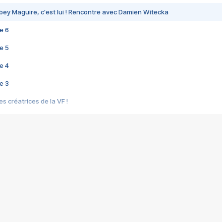
bey Maguire, c'est lui ! Rencontre avec Damien Witecka
e 6
e 5
e 4
e 3
s créatrices de la VF !
e 2
e 1
e Mektoub My Love arrive enfin ! Rencontre avec Shaïn Boumedine et Sal
i : après Toni en famille
elle réalise le bouleversant Dites lui que je l'aime
ais ! Rencontre autour de Vie privée de Rebecca Zlotowski