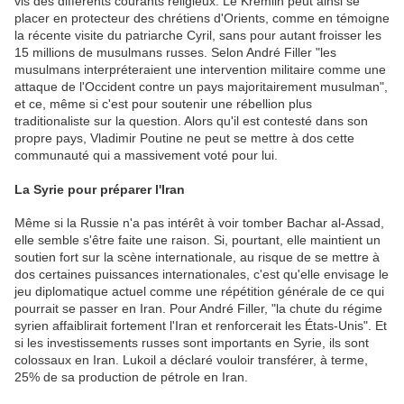
vis des différents courants religieux. Le Kremlin peut ainsi se
placer en protecteur des chrétiens d'Orients, comme en témoigne
la récente visite du patriarche Cyril, sans pour autant froisser les
15 millions de musulmans russes. Selon André Filler "les
musulmans interpréteraient une intervention militaire comme une
attaque de l'Occident contre un pays majoritairement musulman",
et ce, même si c'est pour soutenir une rébellion plus
traditionaliste sur la question. Alors qu'il est contesté dans son
propre pays, Vladimir Poutine ne peut se mettre à dos cette
communauté qui a massivement voté pour lui.
La Syrie pour préparer l'Iran
Même si la Russie n'a pas intérêt à voir tomber Bachar al-Assad,
elle semble s'être faite une raison. Si, pourtant, elle maintient un
soutien fort sur la scène internationale, au risque de se mettre à
dos certaines puissances internationales, c'est qu'elle envisage le
jeu diplomatique actuel comme une répétition générale de ce qui
pourrait se passer en Iran. Pour André Filler, "la chute du régime
syrien affaiblirait fortement l'Iran et renforcerait les États-Unis". Et
si les investissements russes sont importants en Syrie, ils sont
colossaux en Iran. Lukoil a déclaré vouloir transférer, à terme,
25% de sa production de pétrole en Iran.