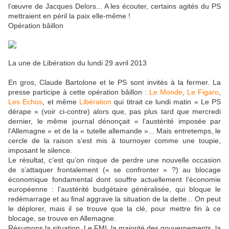
l’œuvre de Jacques Delors... A les écouter, certains agités du PS
mettraient en péril la paix elle-même !
Opération bâillon
La une de Libération du lundi 29 avril 2013
En gros, Claude Bartolone et le PS sont invités à la fermer. La
presse participe à cette opération bâillon :
Le Monde
,
Le Figaro
,
Les Echos
, et même
Libération
qui titrait ce lundi matin « Le PS
dérape » (voir ci-contre) alors que, pas plus tard que mercredi
dernier, le même journal dénonçait « l’austérité imposée par
l’Allemagne » et de la « tutelle allemande »... Mais entretemps, le
cercle de la raison s’est mis à tournoyer comme une toupie,
imposant le silence.
Le résultat, c’est qu’on risque de perdre une nouvelle occasion
de s’attaquer frontalement (« se confronter » ?) au blocage
économique fondamental dont souffre actuellement l’économie
européenne : l’austérité budgétaire généralisée, qui bloque le
redémarrage et au final aggrave la situation de la dette... On peut
le déplorer, mais il se trouve que la clé, pour mettre fin à ce
blocage, se trouve en Allemagne.
Résumons la situation. Le FMI, la majorité des gouvernements, la