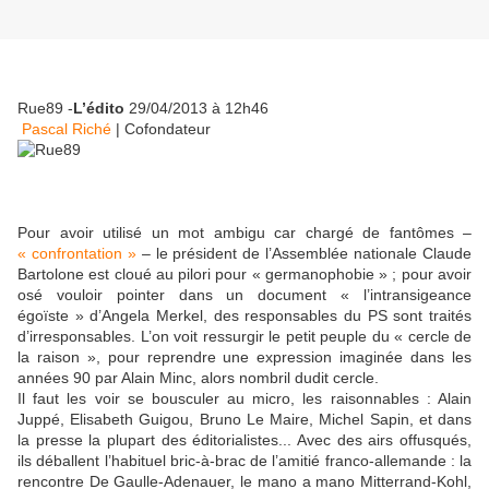
Rue89 -
L’édito
29/04/2013 à 12h46
Pascal Riché
|
Cofondateur
Pour avoir utilisé un mot ambigu car chargé de fantômes –
« confrontation »
– le président de l’Assemblée nationale Claude
Bartolone est cloué au pilori pour « germanophobie » ; pour avoir
osé vouloir pointer dans un document
« l’intransigeance
égoïste » d’Angela Merkel, des responsables du PS
sont traités
d’irresponsables. L’on voit ressurgir le petit peuple du « cercle de
la raison », pour reprendre une expression imaginée dans les
années 90 par Alain Minc, alors nombril dudit cercle.
Il faut les voir se bousculer au micro, les raisonnables : Alain
Juppé, Elisabeth Guigou, Bruno Le Maire, Michel Sapin, et dans
la presse la plupart des éditorialistes... Avec des airs offusqués,
ils déballent l’habituel bric-à-brac de l’amitié franco-allemande : la
rencontre De Gaulle-Adenauer, le mano a mano Mitterrand-Kohl,