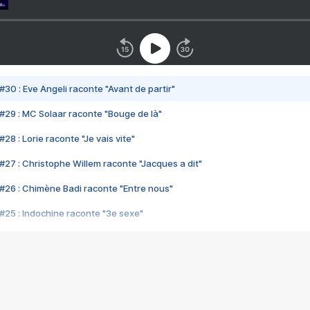
#30 : Eve Angeli raconte "Avant de partir"
#29 : MC Solaar raconte "Bouge de là"
28 : Lorie raconte "Je vais vite"
#27 : Christophe Willem raconte "Jacques a dit"
#26 : Chimène Badi raconte "Entre nous"
#25 : Indochine raconte "3e sexe"
#24 : Zaho raconte "C'est chelou"
#23 : Patrick Bruel raconte "Au café des délices"
#22 : Kyo raconte "Le chemin"