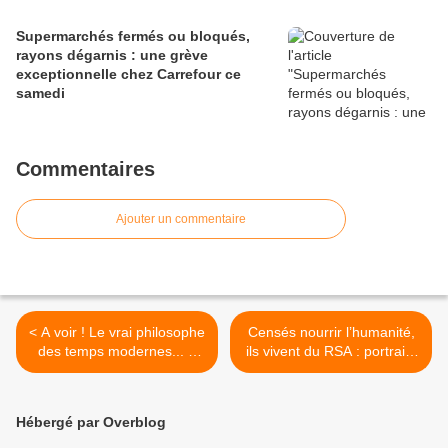
Supermarchés fermés ou bloqués,
rayons dégarnis : une grève
exceptionnelle chez Carrefour ce
samedi
Commentaires
Ajouter un commentaire
< A voir ! Le vrai philosophe
Censés nourrir l’humanité,
des temps modernes... à
ils vivent du RSA : portraits
Aurillac, 2013
d’agriculteurs au bout du
rouleau >
Hébergé par Overblog