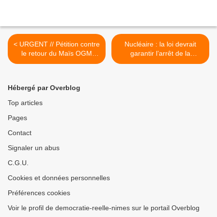
< URGENT // Pétition contre
Nucléaire : la loi devrait
le retour du Maïs OGM
garantir l’arrêt de la
MON810 en France !
centrale de Fessenheim -
Une manifestation pour en
demander l’arrêt immédiat
Hébergé par Overblog
se tient dimanche 9 mars,
trois ans après la
Top articles
catastrophe de Fuku >
Pages
Contact
Signaler un abus
C.G.U.
Cookies et données personnelles
Préférences cookies
Voir le profil de democratie-reelle-nimes sur le portail Overblog