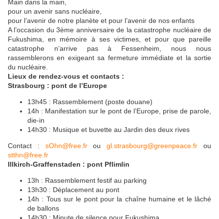
Main dans la main,
pour un avenir sans nucléaire,
pour l’avenir de notre planète et pour l’avenir de nos enfants
A l’occasion du 3ème anniversaire de la catastrophe nucléaire de
Fukushima, en mémoire à ses victimes, et pour que pareille
catastrophe n’arrive pas à Fessenheim, nous nous
rassemblerons en exigeant sa fermeture immédiate et la sortie
du nucléaire.
Lieux de rendez-vous et contacts :
Strasbourg : pont de l’Europe
13h45 : Rassemblement (poste douane)
14h : Manifestation sur le pont de l’Europe, prise de parole,
die-in
14h30 : Musique et buvette au Jardin des deux rives
Contact :
sOhn@free.fr
ou
gl.strasbourg@greenpeace.fr
ou
stthn@free.fr
Illkirch-Graffenstaden : pont Pflimlin
13h : Rassemblement festif au parking
13h30 : Déplacement au pont
14h : Tous sur le pont pour la chaîne humaine et le lâché
de ballons
14h30 : Minute de silence pour Fukushima