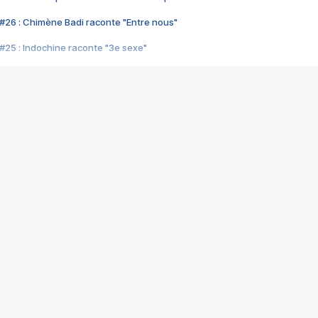
#26 : Chimène Badi raconte "Entre nous"
#25 : Indochine raconte "3e sexe"
#24 : Zaho raconte "C'est chelou"
#23 : Patrick Bruel raconte "Au café des délices"
#22 : Kyo raconte "Le chemin"
#21 : Nolwenn Leroy raconte "Cassé"
#20 : Patrick Hernandez raconte "Born to be alive"
#19 : Lorie raconte "Près de moi"
#18 : Michael Jones raconte "A nos actes manqués" (avec Jean-Jacque
#17 : Khaled raconte "Aïcha"
#16 : Corneille raconte "Parce qu'on vient de loin"
#15 : Indochine raconte "L'aventurier"