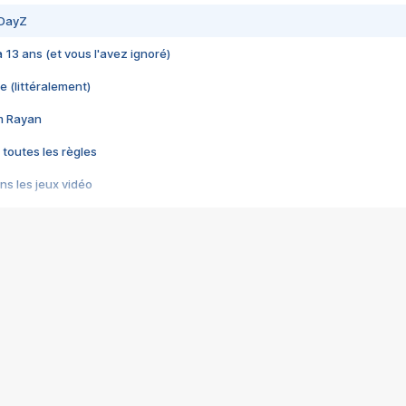
 DayZ
 a 13 ans (et vous l'avez ignoré)
e (littéralement)
im Rayan
 toutes les règles
s les jeux vidéo
us choquant de Rockstar ? - Le scandale BULLY
e plus moche de Steam
du RÊVE tourne au CAUCHEMAR
pendant 8 heures
it… à tort
umiliés par un jeu vidéo