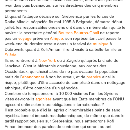
rwandais puis bosniaque, sur les directives des cinq membres
permanents.
Et quand l'attaque décisive sur Srebrenica par les forces de
Ratko Mladic, négociée fin mai 1995 à Belgrade, démarre début
juillet, les responsables onusiens ont dans un même élan quitté le
navire : le secrétaire général
Boutros Boutros-Ghali
ne reporte
pas un
voyage
prévu en
Afrique
, son représentant civil passe le
week-end du dernier assaut dans un festival de
musique
à
Dubrovnik, quant à Kofi Annan, il rend visite à sa belle-famille en
Suède
.
Ils ne rentreront à
New York
ou à Zagreb qu'après la chute de
l'enclave. C'est la hiérarchie onusienne, aux ordres des
Occidentaux, qui choisit alors de ne pas évacuer la population,
mais de l'
abandonner
à son bourreau, et de
prendre
ainsi le
risque, plutôt que d'être accusée de complicité dans un nettoyage
ethnique, d'être complice d'un génocide.
Combien de temps encore, à 10 000 victimes l'an, les Syriens
visés devront-ils
agoniser
avant que les Etats membres de l'ONU
agissent enfin selon leurs obligations internationales ?
Il est probable que d'ici là, après d'innombrables bains de sang,
mystifications et impostures diplomatiques, de même que dans le
tardif rapport onusien sur Srebrenica, nous entendrons Kofi
Annan énoncer des paroles de contrition qui seront autant