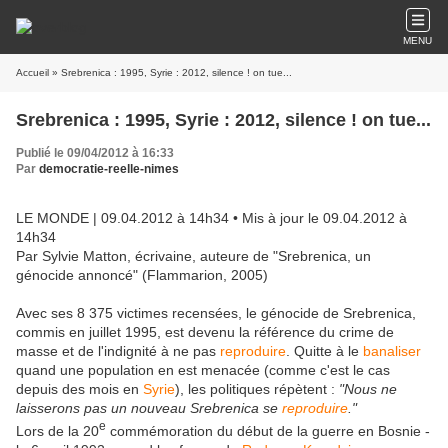
MENU
Accueil
» Srebrenica : 1995, Syrie : 2012, silence ! on tue...
Srebrenica : 1995, Syrie : 2012, silence ! on tue...
Publié le 09/04/2012 à 16:33
Par
democratie-reelle-nimes
LE MONDE
| 09.04.2012 à 14h34 • Mis à jour le 09.04.2012 à
14h34
Par Sylvie Matton, écrivaine, auteure de "Srebrenica, un
génocide annoncé" (Flammarion, 2005)
Avec ses 8 375 victimes recensées, le génocide de Srebrenica,
commis en juillet 1995, est devenu la référence du crime de
masse et de l'indignité à ne pas
reproduire
. Quitte à le
banaliser
quand une population en est menacée (comme c'est le cas
depuis des mois en
Syrie
), les politiques répètent :
"Nous ne
laisserons pas un nouveau Srebrenica se
reproduire
."
e
Lors de la 20
commémoration du début de la guerre en Bosnie -