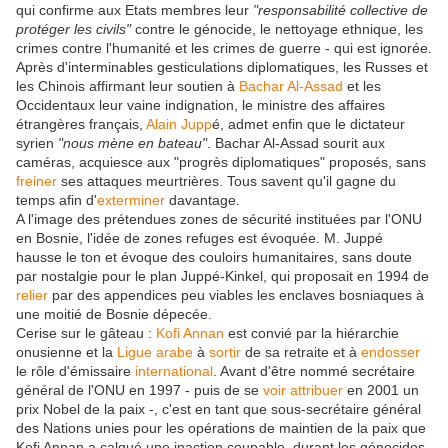
qui confirme aux Etats membres leur
"responsabilité collective de
protéger les civils"
contre le génocide, le nettoyage ethnique, les
crimes contre l'humanité et les crimes de guerre - qui est ignorée.
Après d'interminables gesticulations diplomatiques, les Russes et
les Chinois affirmant leur soutien à
Bachar Al-Assad
et les
Occidentaux leur vaine indignation, le ministre des affaires
étrangères français,
Alain Jupp
é, admet enfin que le dictateur
syrien
"nous mène en bateau"
. Bachar Al-Assad sourit aux
caméras, acquiesce aux "progrès diplomatiques" proposés, sans
freiner
ses attaques meurtrières. Tous savent qu'il gagne du
temps afin d'
exterminer
davantage.
A l'image des prétendues zones de sécurité instituées par l'ONU
en Bosnie, l'idée de zones refuges est évoquée. M. Juppé
hausse le ton et évoque des couloirs humanitaires, sans doute
par nostalgie pour le plan Juppé-Kinkel, qui proposait en 1994 de
relier
par des appendices peu viables les enclaves bosniaques à
une moitié de Bosnie dépecée.
Cerise sur le gâteau :
Kofi Annan
est convié par la hiérarchie
onusienne et la
Ligue arabe
à
sortir
de sa retraite et à
endosser
le rôle d'émissaire
international
. Avant d'être nommé secrétaire
général de l'ONU en 1997 - puis de se
voir
attribuer
en 2001 un
prix Nobel de la paix -, c'est en tant que sous-secrétaire général
des Nations unies pour les opérations de maintien de la paix que
Kofi Annan a calqué une inaction coupable, durant les génocides