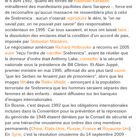
le 6 avril 1992, quand les forces de
Radovan Karadzic
mitraillèrent des manifestants pacifistes dans Sarajevo -, force est
de reconnaître qu'aucun massacre ne ressemblera plus à celui
de Srebrenica : aucun n'oserait
reproduire
le déni, le
"on ne
savait pas, on ne pouvait pas savoir"
des responsables
occidentaux en 1995. Car tous savaient, et tous ont laissé
faire
:
la dissolution des enclaves était la condition d'un accord de paix,
imposée par
Slobodan Milosevic
.
Le négociateur américain
Richard Holbrooke
a reconnu en 2005
avoir
"reçu l'ordre de
sacrifier
Srebrenica"
, avant de révéler que
le donneur d'ordre était Anthony Lake,
conseiller
à la sécurité
nationale sous la présidence de Bill Clinton. Et Alain Juppé,
premier ministre en mai 1995, affirmait dix ans plus tard
savoir
"que les Serbes ne feraient pas de prisonniers"
, alors que les
images
film
ées de
Ratko Mladic
- annonçant à la population
terrorisée de Srebrenica que les hommes seraient séparés des
femmes et des enfants - étaient diffusées sur les banques
d'images internationales.
En Bosnie, c'est depuis 1992 que les obligations internationales
incluses dans la Convention pour la prévention et la répression
du génocide de 1948 étaient déniées par le Conseil de sécurité et
par une hiérarchie onusienne aux ordres des cinq membres
permanents (
Chine
,
Etats-Unis
,
Russie
,
France
et
Royaume-Uni
).
En
Syrie
, c'est la résolution onusienne du 14 septembre 2009 -