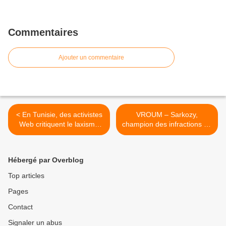
Commentaires
Ajouter un commentaire
< En Tunisie, des activistes
VROUM – Sarkozy,
Web critiquent le laxisme
champion des infractions au
d'Ennahda face aux
code de la route >
salafistes
Hébergé par Overblog
Top articles
Pages
Contact
Signaler un abus