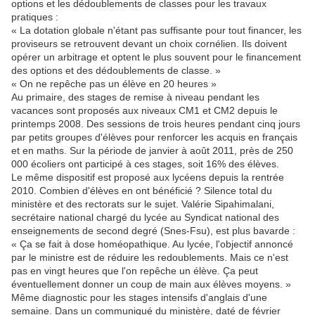
options et les dédoublements de classes pour les travaux
pratiques :
« La dotation globale n'étant pas suffisante pour tout financer, les
proviseurs se retrouvent devant un choix cornélien. Ils doivent
opérer un arbitrage et optent le plus souvent pour le financement
des options et des dédoublements de classe. »
« On ne repêche pas un élève en 20 heures »
Au primaire, des stages de remise à niveau pendant les
vacances sont proposés aux niveaux CM1 et CM2 depuis le
printemps 2008. Des sessions de trois heures pendant cinq jours
par petits groupes d'élèves pour renforcer les acquis en français
et en maths. Sur la période de janvier à août 2011, près de 250
000 écoliers ont participé à ces stages, soit 16% des élèves.
Le même dispositif est proposé aux lycéens depuis la rentrée
2010. Combien d'élèves en ont bénéficié ? Silence total du
ministère et des rectorats sur le sujet. Valérie Sipahimalani,
secrétaire national chargé du lycée au Syndicat national des
enseignements de second degré (Snes-Fsu), est plus bavarde :
« Ça se fait à dose homéopathique. Au lycée, l'objectif annoncé
par le ministre est de réduire les redoublements. Mais ce n'est
pas en vingt heures que l'on repêche un élève. Ça peut
éventuellement donner un coup de main aux élèves moyens. »
Même diagnostic pour les stages intensifs d'anglais d'une
semaine. Dans un communiqué du ministère, daté de février