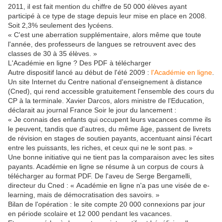
2011, il est fait mention du chiffre de 50 000 élèves ayant
participé à ce type de stage depuis leur mise en place en 2008.
Soit 2,3% seulement des lycéens.
« C'est une aberration supplémentaire, alors même que toute
l'année, des professeurs de langues se retrouvent avec des
classes de 30 à 35 élèves. »
L'Académie en ligne ? Des PDF à télécharger
Autre dispositif lancé au début de l'été 2009 :
l'Académie en ligne
.
Un site Internet du Centre national d'enseignement à distance
(Cned), qui rend accessible gratuitement l'ensemble des cours du
CP à la terminale. Xavier Darcos, alors ministre de l'Education,
déclarait au journal France Soir le jour du lancement :
« Je connais des enfants qui occupent leurs vacances comme ils
le peuvent, tandis que d'autres, du même âge, passent de livrets
de révision en stages de soutien payants, accentuant ainsi l'écart
entre les puissants, les riches, et ceux qui ne le sont pas. »
Une bonne initiative qui ne tient pas la comparaison avec les sites
payants. Académie en ligne se résume à un corpus de cours à
télécharger au format PDF. De l'aveu de Serge Bergamelli,
directeur du Cned : « Académie en ligne n'a pas une visée de e-
learning, mais de démocratisation des savoirs. »
Bilan de l'opération : le site compte 20 000 connexions par jour
en période scolaire et 12 000 pendant les vacances.