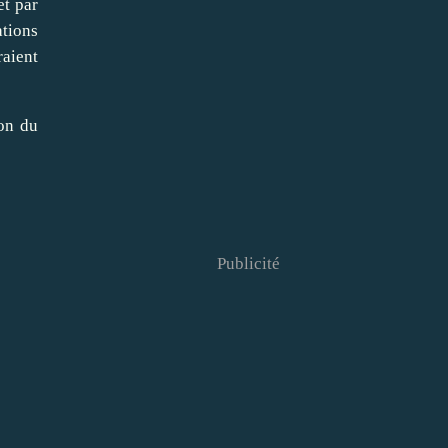
et par
ations
raient
ion du
Publicité