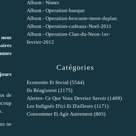
Album - Nimes
Album - Operation-banque
Album - Operation-brocante-mont-deplan
Album - Operation-cadeaux-Noel-2011
Album - Operation-Clan-du-Neon-1er-
 nous
fevrier-2012
aires
sommes
Catégories
 jours
Economie Et Social
(5544)
Ils Réagissent
(2175)
tos de
Alertes- Ce Que Vous Devriez Savoir
(1409)
aucoup
Les Indignés D'ici Et D'ailleurs
(1171)
s.
Consommer Et Agir Autrement
(805)
ous ne