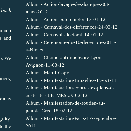
Album - Action-lavage-des-banques-03-
g back
mars-2012
Album - Action-pole-emploi-17-01-12
Album - Carnaval-des-differences-24-03-12
 women
Album - Carnaval-electoral-14-01-12
us and
Album - Ceremonie-du-10-decembre-2011-
a-Nimes
Album - Chaine-anti-nucleaire-Lyon-
up. We
Avignon-11-03-12
Album - Manif-Cope
oners,
Album - Manifestation-Bruxelles-15-oct-11
Album - Manifestation-contre-les-plans-d-
austerite-et-le-MES-29-02-12
 on us
Album - Manifestation-de-soutien-au-
peuple-Grec-18-02-12
Album - Manifestation-Paris-17-septembre-
nity.
2011
te the