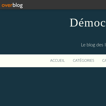
Démocr
Le blog des 
ACCUEIL
CATÉGORIES
C