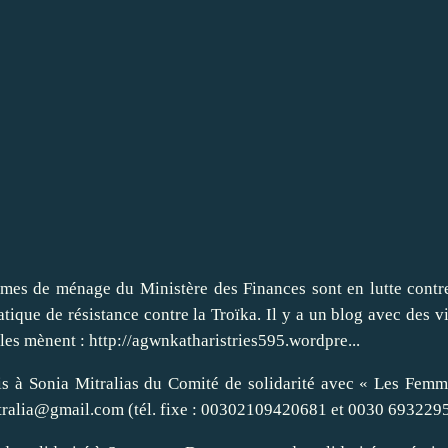
s de ménage ​du Ministère des Finances sont ​en lutte ​contr
tique de résistance contre la
Troïka
. Il y a un blog avec des v
lles mènent :
http://agwnkatharistries595.wordpre...
is à Sonia Mitralias du Comité de solidarité avec « Les Fem
mitralia@gmail.com (tél. fixe : 00302109420681 et 0030 693229