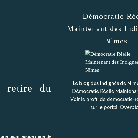
Démocratie Rée
Maintenant des Ind
Nîmes
Le blog des Indignés de Nime
 retire du
Démocratie Réelle Maintena
Voir le profil de
democratie-r
sur le portail Overbl
l, une gigantesque mine de