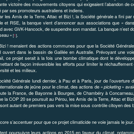
rtante victoire des mouvements citoyens qui exigeaient l’abandon de c
é par ses promoteurs australiens et indiens.
ar les Amis de la Terre, Attac et Bizi
!, la Société générale a fini par
e et RSE, la banque vient d’annoncer aux associations que «
dans
ord avec GVK-Hancock, de suspendre son mandat. La banque n’est do
éseau
»
.
[
1
]
Bizi
! menaient des actions communes pour que la Société Générale
l ouvert dans le bassin de Galilée en Australie. Prévoyant une voi
l, ce projet serait à la fois une bombe climatique dont le développe
tant de façon irréversible les efforts pour limiter le réchauffement 
sité et les milieux.
Société Générale
lundi
dernier, à Pau et à Paris, jour de l’ouverture
ternationale de jeûne pour le climat, des actions de «
picketing
» ava
 toute la France, de Bayonne à Bourges, de Chambéry à Concarnea
e la COP 20 se poursuit au Pérou, les Amis de la Terre, Attac et Biz
 sont autant de premiers pas vers la mise sous contrôle citoyen des 
ore s’accentuer pour que ce projet climaticide ne voie jamais le jour.
tent poursuivre leurs actions en 2015 en faveur du climat, notamm