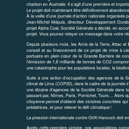
charbon en Australie. Il s’agit d’une première et impo
Le projet doit maintenant être définitivement abandonn
À la veille d’une journée d’action nationale organisée p
Jean-Michel Mépuis, directeur Développement Durabl
projet Alpha Coal, Société Générale a décidé, en acc
projet. Vous pouvez relayer ce message dans votre r
Depuis plusieurs mois, les Amis de la Terre, Attac et 
conseil et au financement de ce projet de mine à cie
portuaire en plein cœur de la Grande Barrière de corai
l’émission de 1,8 milliards de tonnes de CO2 compromet
une catastrophe pour les populations locales, la biodiver
Suite à une action d’occupation des agences de la 
climat de Lima (COP20), dans le cadre de la journée in
une dizaine d’agences de la Société Générale dans
passant par, Nîmes, Paris, Pornichet, Tours… Alors qu
citoyenne permet d’obtenir des victoires concrètes qui
prédatrices, et pour relever le défi climatique
!
La pression internationale contre GVK-Hancock doit enc
Après cette première victoire, nos associations comp