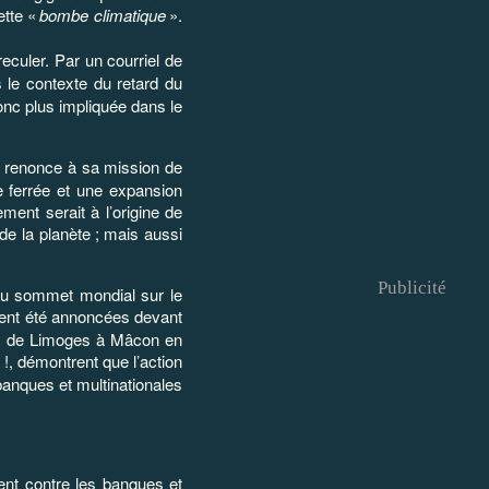
ette «
bombe climatique
».
 reculer. Par un courriel de
 le contexte du retard du
nc plus impliquée dans le
 renonce à sa mission de
e ferrée et une expansion
ment serait à l’origine de
de la planète
; mais aussi
Publicité
 du sommet mondial sur le
ient été annoncées devant
u, de Limoges à Mâcon en
i
!, démontrent que l’action
banques et multinationales
ent contre les banques et