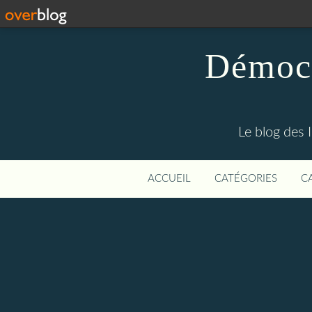
Démocr
Le blog des 
ACCUEIL
CATÉGORIES
C