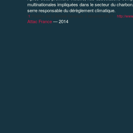
multinationales impliquées dans le secteur du charbon
serre responsable du dérèglement climatique.
[
1
]
Position de la Société Générale,
5 décembre 2014
:
http://ww
Attac France
— 2014