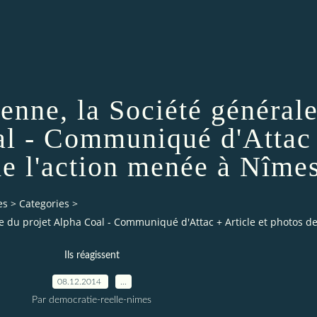
enne, la Société générale
al - Communiqué d'Attac 
de l'action menée à Nîme
es
>
Categories
>
ire du projet Alpha Coal - Communiqué d'Attac + Article et photos d
Ils réagissent
08.12.2014
…
Par democratie-reelle-nimes