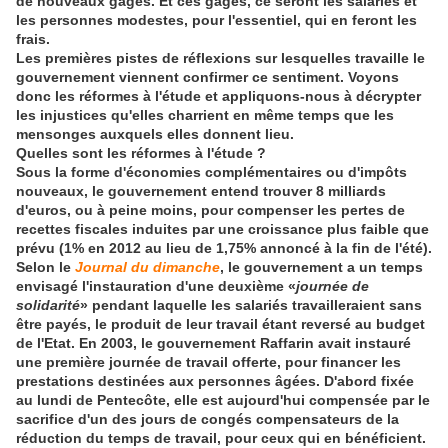
de nouveaux gages. Et ces gages, ce seront les salariés et
les personnes modestes, pour l'essentiel, qui en feront les
frais.
Les premières pistes de réflexions sur lesquelles travaille le
gouvernement viennent confirmer ce sentiment. Voyons
donc les réformes à l'étude et appliquons-nous à décrypter
les injustices qu'elles charrient en même temps que les
mensonges auxquels elles donnent lieu.
Quelles sont les réformes à l'étude ?
Sous la forme d'économies complémentaires ou d'impôts
nouveaux, le gouvernement entend trouver 8 milliards
d'euros, ou à peine moins, pour compenser les pertes de
recettes fiscales induites par une croissance plus faible que
prévu (1% en 2012 au lieu de 1,75% annoncé à la fin de l'été).
Selon le
Journal du dimanche
, le gouvernement a un temps
envisagé l'instauration d'une deuxième «
journée de
solidarité
» pendant laquelle les salariés travailleraient sans
être payés, le produit de leur travail étant reversé au budget
de l'Etat. En 2003, le gouvernement Raffarin avait instauré
une première journée de travail offerte, pour financer les
prestations destinées aux personnes âgées. D'abord fixée
au lundi de Pentecôte, elle est aujourd'hui compensée par le
sacrifice d'un des jours de congés compensateurs de la
réduction du temps de travail, pour ceux qui en bénéficient.