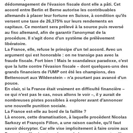
dédommagement de l'évasion fiscale dont elle a pâti. Cet
accord entre Berlin et Berne autorise les contribuables
allemands à placer leur fortune en Suisse, à condition qu'ils
versent une taxe de 26,375% sur leurs rendements en
capitaux. Ce montant sera prélevé à la source puis reversé
au fisc allemand, afin de garantir l'anonymat de la
procédure. Il s'agit donc d'un système de prélèvement
libératoire.
La France, elle, refuse le principe d'un tel accord. Avec un
argument qui est honorable : on ne transige pas avec la
fraude fiscale. Fort bien ! Mais le scandaleux paradoxe, c'est
que la lutte contre l'évasion fiscale – dont quelques-uns des
grands financiers de l'UMP ont été les champions, des
Bettencourt aux Wildenstein – n'a pourtant pas avancé d'un
pouce.
En clair, si la France était vraiment en difficulté financière –
ce qui n'est pas le cas, nous allons le voir –, il y aurait de
nombreuses pistes possibles à explorer avant d'annoncer
une nouvelle punition sociale.
La France est-elle au bord de la faillite ?
Là encore, cette dramatisation, à laquelle procèdent Nicolas
Sarkozy et François Fillon, a une raison cachée, qu'il faut
savoir décrypter. Car elle vise implicitement à faire croire aux