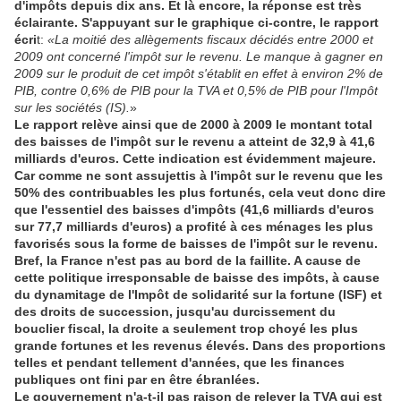
d'impôts depuis dix ans. Et là encore, la réponse est très
éclairante. S'appuyant sur le graphique ci-contre, le rapport
écri
t:
«La moitié des allègements fiscaux décidés entre 2000 et
2009 ont concerné l'impôt sur le revenu. Le manque à gagner en
2009 sur le produit de cet impôt s'établit en effet à environ 2% de
PIB, contre 0,6% de PIB pour la TVA et 0,5% de PIB pour l'Impôt
sur les sociétés (IS).
»
Le rapport relève ainsi que de 2000 à 2009 le montant total
des baisses de l'impôt sur le revenu a atteint de 32,9 à 41,6
milliards d'euros. Cette indication est évidemment majeure.
Car comme ne sont assujettis à l'impôt sur le revenu que les
50% des contribuables les plus fortunés, cela veut donc dire
que l'essentiel des baisses d'impôts (41,6 milliards d'euros
sur 77,7 milliards d'euros) a profité à ces ménages les plus
favorisés sous la forme de baisses de l'impôt sur le revenu.
Bref, la France n'est pas au bord de la faillite. A cause de
cette politique irresponsable de baisse des impôts, à cause
du dynamitage de l'Impôt de solidarité sur la fortune (ISF) et
des droits de succession, jusqu'au durcissement du
bouclier fiscal, la droite a seulement trop choyé les plus
grande fortunes et les revenus élevés. Dans des proportions
telles et pendant tellement d'années, que les finances
publiques ont fini par en être ébranlées.
Le gouvernement n'a-t-il pas raison de relever la TVA qui est