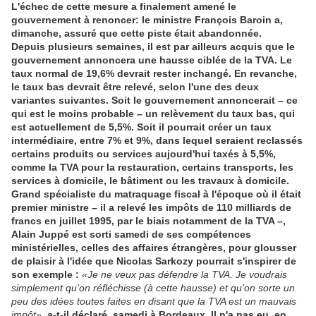
L'échec de cette mesure a finalement amené le
gouvernement à renoncer: le ministre François Baroin a,
dimanche, assuré que cette piste était abandonnée.
Depuis plusieurs semaines, il est par ailleurs acquis que le
gouvernement annoncera une hausse ciblée de la TVA. Le
taux normal de 19,6% devrait rester inchangé. En revanche,
le taux bas devrait être relevé, selon l'une des deux
variantes suivantes. Soit le gouvernement annoncerait – ce
qui est le moins probable – un relèvement du taux bas, qui
est actuellement de 5,5%. Soit il pourrait créer un taux
intermédiaire, entre 7% et 9%, dans lequel seraient reclassés
certains produits ou services aujourd'hui taxés à 5,5%,
comme la TVA pour la restauration, certains transports, les
services à domicile, le bâtiment ou les travaux à domicile.
Grand spécialiste du matraquage fiscal à l'époque où il était
premier ministre – il a relevé les impôts de 110 milliards de
francs en juillet 1995, par le biais notamment de la TVA –,
Alain Juppé est sorti samedi de ses compétences
ministérielles, celles des affaires étrangères, pour glousser
de plaisir à l'idée que Nicolas Sarkozy pourrait s'inspirer de
son exemple :
«Je ne veux pas défendre la TVA. Je voudrais
simplement qu'on réfléchisse (à cette hausse) et qu'on sorte un
peu des idées toutes faites en disant que la TVA est un mauvais
impôt»
,
a-t-il déclaré, samedi à Bordeaux. Il n'a pas eu, en