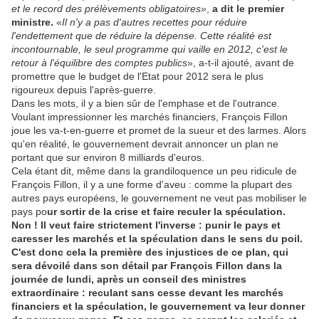
et le record des prélèvements obligatoires»
,
a dit le premier
ministre.
«
Il n'y a pas d'autres recettes pour réduire
l'endettement que de réduire la dépense. Cette réalité est
incontournable, le seul programme qui vaille en 2012, c'est le
retour à l'équilibre des comptes publics
», a-t-il ajouté, avant de
promettre que le budget de l'Etat pour 2012 sera le plus
rigoureux depuis l'après-guerre.
Dans les mots, il y a bien sûr de l'emphase et de l'outrance.
Voulant impressionner les marchés financiers, François Fillon
joue les va-t-en-guerre et promet de la sueur et des larmes. Alors
qu'en réalité, le gouvernement devrait annoncer un plan ne
portant que sur environ 8 milliards d'euros.
Cela étant dit, même dans la grandiloquence un peu ridicule de
François Fillon, il y a une forme d'aveu : comme la plupart des
autres pays européens, le gouvernement ne veut pas mobiliser le
pays po
ur sortir de la crise et faire reculer la spéculation.
Non ! Il veut faire strictement l'inverse : punir le pays et
caresser les marchés et la spéculation dans le sens du poil.
C'est donc cela la première des injustices de ce plan, qui
sera dévoilé dans son détail par François Fillon dans la
journée de lundi, après un conseil des ministres
extraordinaire : reculant sans cesse devant les marchés
financiers et la spéculation, le gouvernement va leur donner