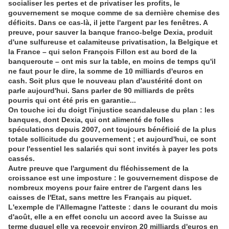
socialiser les pertes et de privatiser les profits, le
gouvernement se moque comme de sa dernière chemise des
déficits. Dans ce cas-là, il jette l'argent par les fenêtres. A
preuve, pour sauver la banque franco-belge Dexia, produit
d'une sulfureuse et calamiteuse privatisation, la Belgique et
la France – qui selon François Fillon est au bord de la
banqueroute – ont mis sur la table, en moins de temps qu'il
ne faut pour le dire, la somme de 10 milliards d'euros en
cash. Soit plus que le nouveau plan d'austérité dont on
parle aujourd'hui. Sans parler de 90 milliards de prêts
pourris qui ont été pris en garantie...
On touche ici du doigt l'injustice scandaleuse du plan : les
banques, dont Dexia, qui ont alimenté de folles
spéculations depuis 2007, ont toujours bénéficié de la plus
totale sollicitude du gouvernement ; et aujourd'hui, ce sont
pour l'essentiel les salariés qui sont invités à payer les pots
cassés.
Autre preuve que l'argument du fléchissement de la
croissance est une imposture : le gouvernement dispose de
nombreux moyens pour faire entrer de l'argent dans les
caisses de l'Etat, sans mettre les Français au piquet.
L'exemple de l'Allemagne l'atteste : dans le courant du mois
d'août, elle a en effet conclu un accord avec la Suisse au
terme duquel elle va recevoir environ 20 milliards d'euros en