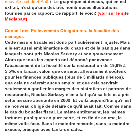
nouvelle nuit du 4-Août
).
Le graphique ci-dessus, qui en est
extrait, n'est qu'une des très nombreuses illustrations
fournies par ce rapport. Ce rapport, le voici:
(voir sur le site
Médiapart)
Conseil des Prelevements Obligatoires: la fiscalite des
menages
Cette mesure fiscale est donc particulièrement injuste. Mais
elle est aussi emblématique du chaos et de la panique dans
lesquels sont pris Nicolas Sarkozy et son gouvernement.
Alors que tous les experts ont dénoncé par avance
l'abaissement de la fiscalité sur la restauration de 19,6% à
5,5%, en faisant valoir que ce serait affreusement coûteux
pour les finances publiques (plus de 3 milliards d'euros),
que cela ne créerait aucun emploi et que cela servirait
seulement à gonfler les marges des bistrotiers et patrons de
restaurants, Nicolas Sarkozy n'en a fait qu'à sa tête et a pris
cette mesure aberrante en 2009. Et voilà aujourd'hui qu'il est
de nouveau obligé de défaire ce qu'il avait fait. Comme dans
le cas du bouclier fiscal. Le même entêtement, les mêmes
fortunes publiques en pure perte, et en fin de course, la
même volte-face. Sans le moindre remords, sans la moindre
excuse, presque avec fanfaronnade...