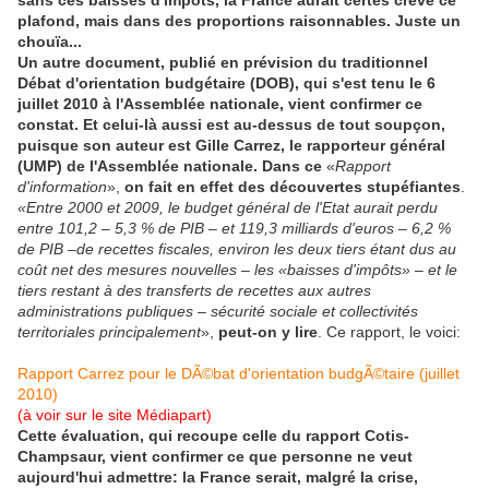
sans ces baisses d'impôts, la France aurait certes crevé ce
plafond, mais dans des proportions raisonnables. Juste un
chouïa...
Un autre document, publié en prévision du traditionnel
Débat d'orientation budgétaire (DOB), qui s'est tenu le 6
juillet 2010 à l'Assemblée nationale, vient confirmer ce
constat. Et celui-là aussi est au-dessus de tout soupçon,
puisque son auteur est Gille Carrez, le rapporteur général
(UMP) de l'Assemblée nationale. Dans ce
«
Rapport
d'information
»,
on fait en effet des découvertes stupéfiantes
.
«Entre 2000 et 2009, le budget général de l'Etat aurait perdu
entre 101,2
–
5,3 % de PIB
–
et 119,3 milliards d'euros
–
6,2 %
de PIB
–
de recettes fiscales, environ les deux tiers étant dus au
coût net des mesures nouvelles
–
les «baisses d'impôts»
–
et le
tiers restant à des transferts de recettes aux autres
administrations publiques
–
sécurité sociale et collectivités
territoriales principalement
»,
peut-on y lire
. Ce rapport, le voici:
Rapport Carrez pour le DÃ©bat d'orientation budgÃ©taire (juillet
2010)
(à voir sur le site Médiapart)
Cette évaluation, qui recoupe celle du rapport Cotis-
Champsaur, vient confirmer ce que personne ne veut
aujourd'hui admettre: la France serait, malgré la crise,