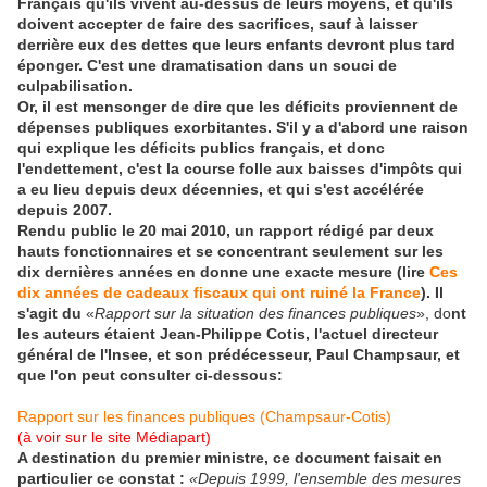
Français qu'ils vivent au-dessus de leurs moyens, et qu'ils
doivent accepter de faire des sacrifices, sauf à laisser
derrière eux des dettes que leurs enfants devront plus tard
éponger. C'est une dramatisation dans un souci de
culpabilisation.
Or, il est mensonger de dire que les déficits proviennent de
dépenses publiques exorbitantes. S'il y a d'abord une raison
qui explique les déficits publics français, et donc
l'endettement, c'est la course folle aux baisses d'impôts qui
a eu lieu depuis deux décennies, et qui s'est accélérée
depuis 2007.
Rendu public le 20 mai 2010, un rapport rédigé par deux
hauts fonctionnaires et se concentrant seulement sur les
dix dernières années en donne une exacte mesure (lire
Ces
dix années de cadeaux fiscaux qui ont ruiné la France
). Il
s'agit du
«
Rapport sur la situation des finances publiques
», do
nt
les auteurs étaient Jean-Philippe Cotis, l'actuel directeur
général de l'Insee, et son prédécesseur, Paul Champsaur, et
que l'on peut consulter ci-dessous:
Rapport sur les finances publiques (Champsaur-Cotis)
(à voir sur le site Médiapart)
A destination du premier ministre, ce document faisait en
particulier ce constat :
«Depuis 1999, l'ensemble des mesures