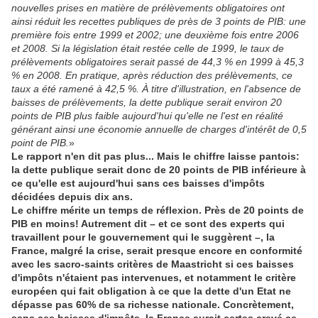
nouvelles prises en matière de prélèvements obligatoires ont
ainsi réduit les recettes publiques de près de 3 points de PIB: une
première fois entre 1999 et 2002; une deuxième fois entre 2006
et 2008. Si la législation était restée celle de 1999, le taux de
prélèvements obligatoires serait passé de 44,3 % en 1999 à 45,3
% en 2008. En pratique, après réduction des prélèvements, ce
taux a été ramené à 42,5 %. À titre d'illustration, en l'absence de
baisses de prélèvements, la dette publique serait environ 20
points de PIB plus faible aujourd'hui qu'elle ne l'est en réalité
générant ainsi une économie annuelle de charges d'intérêt de 0,5
point de PIB.
»
Le rapport n'en dit pas plus... Mais le chiffre laisse pantois:
la dette publique serait donc de 20 points de PIB inférieure à
ce qu'elle est aujourd'hui sans ces baisses d'impôts
décidées depuis dix ans.
Le chiffre mérite un temps de réflexion. Près de 20 points de
PIB en moins! Autrement dit – et ce sont des experts qui
travaillent pour le gouvernement qui le suggèrent –, la
France, malgré la crise, serait presque encore en conformité
avec les sacro-saints critères de Maastricht si ces baisses
d'impôts n'étaient pas intervenues, et notamment le critère
européen qui fait obligation à ce que la dette d'un Etat ne
dépasse pas 60% de sa richesse nationale. Concrètement,