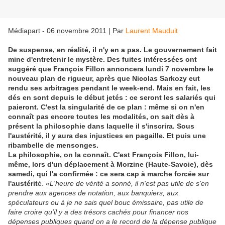
Médiapart - 06 novembre 2011
|
Par
Laurent Mauduit
De suspense, en réalité, il n'y en a pas. Le gouvernement fait
mine d'entretenir le mystère. Des fuites intéressées ont
suggéré que François Fillon annoncera lundi 7 novembre le
nouveau plan de rigueur, après que Nicolas Sarkozy eut
rendu ses arbitrages pendant le week-end. Mais en fait, les
dés en sont depuis le début jetés : ce seront les salariés qui
paieront. C'est la singularité de ce plan : même si on n'en
connaît pas encore toutes les modalités, on sait dès à
présent la philosophie dans laquelle il s'inscrira. Sous
l'austérité, il y aura des injustices en pagaille. Et puis une
ribambelle de mensonges.
La philosophie, on la connaît. C'est François Fillon, lui-
même, lors d'un déplacement à Morzine (Haute-Savoie), dès
samedi, qui l'a confirmée : ce sera cap à marche forcée sur
l'austérit
é.
«L'heure de vérité a sonné, il n'est pas utile de s'en
prendre aux agences de notation, aux banquiers, aux
spéculateurs ou à je ne sais quel bouc émissaire, pas utile de
faire croire qu'il y a des trésors cachés pour financer nos
dépenses publiques quand on a le record de la dépense publique