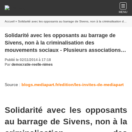
MENU
Accueil
» Solidarité avec les opposants au barrage de Sivens, non à la criminalisation des mouvements sociaux - Plusieurs associations lancent un appel pour exprimer leur solidarité
Solidarité avec les opposants au barrage de
Sivens, non à la criminalisation des
mouvements sociaux - Plusieurs associations
lancent un appel pour exprimer leur solidarité
Publié le 02/11/2014 à 17:18
Par
democratie-reelle-nimes
Source :
blogs.mediapart.fr/edition/les-invites-de-mediapart
Solidarité avec les opposants
au barrage de Sivens, non à la