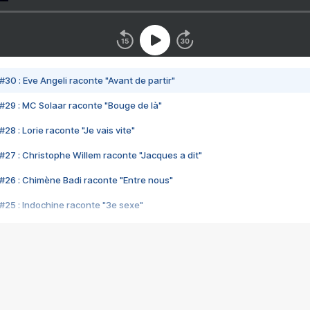
#30 : Eve Angeli raconte "Avant de partir"
#29 : MC Solaar raconte "Bouge de là"
28 : Lorie raconte "Je vais vite"
#27 : Christophe Willem raconte "Jacques a dit"
#26 : Chimène Badi raconte "Entre nous"
#25 : Indochine raconte "3e sexe"
#24 : Zaho raconte "C'est chelou"
#23 : Patrick Bruel raconte "Au café des délices"
#22 : Kyo raconte "Le chemin"
#21 : Nolwenn Leroy raconte "Cassé"