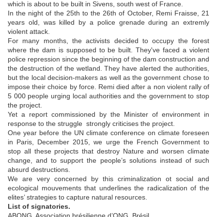
which is about to be built in Sivens, south west of France.
In the night of the 25th to the 26th of October, Remi Fraisse, 21
years old, was killed by a police grenade during an extremly
violent attack.
For many months, the activists decided to occupy the forest
where the dam is supposed to be built. They've faced a violent
police repression since the beginning of the dam construction and
the destruction of the wetland. They have alerted the authorities,
but the local decision-makers as well as the government chose to
impose their choice by force. Remi died after a non violent rally of
5 000 people urging local authorities and the government to stop
the project.
Yet a report commissioned by the Minister of environment in
response to the struggle strongly criticises the project.
One year before the UN climate conference on climate foreseen
in Paris, December 2015, we urge the French Government to
stop all these projects that destroy Nature and worsen climate
change, and to support the people’s solutions instead of such
absurd destructions.
We are very concerned by this criminalization ot social and
ecological mouvements that underlines the radicalization of the
elites’ strategies to capture natural resources.
List of signatories.
ABONG, Association brésilienne d’ONG, Brésil