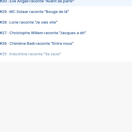
#30 : Eve Angeli raconte "Avant de partir"
#29 : MC Solaar raconte "Bouge de là"
28 : Lorie raconte "Je vais vite"
#27 : Christophe Willem raconte "Jacques a dit"
#26 : Chimène Badi raconte "Entre nous"
#25 : Indochine raconte "3e sexe"
#24 : Zaho raconte "C'est chelou"
#23 : Patrick Bruel raconte "Au café des délices"
#22 : Kyo raconte "Le chemin"
#21 : Nolwenn Leroy raconte "Cassé"
#20 : Patrick Hernandez raconte "Born to be alive"
#19 : Lorie raconte "Près de moi"
#18 : Michael Jones raconte "A nos actes manqués" (avec Jean-Jacque