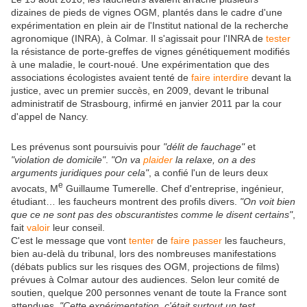
dizaines de pieds de vignes OGM, plantés dans le cadre d'une
expérimentation en plein air de l'Institut national de la recherche
agronomique (INRA), à Colmar. Il s'agissait pour l'INRA de
tester
la résistance de porte-greffes de vignes génétiquement modifiés
à une maladie, le court-noué. Une expérimentation que des
associations écologistes avaient tenté de
faire
interdire
devant la
justice, avec un premier succès, en 2009, devant le tribunal
administratif de Strasbourg, infirmé en janvier 2011 par la cour
d'appel de Nancy.
Les prévenus sont poursuivis pour
"délit de fauchage"
et
"violation de domicile"
.
"On va
plaider
la relaxe, on a des
arguments juridiques pour cela"
, a confié l'un de leurs deux
e
avocats, M
Guillaume Tumerelle. Chef d'entreprise, ingénieur,
étudiant… les faucheurs montrent des profils divers.
"On voit bien
que ce ne sont pas des obscurantistes comme le disent certains"
,
fait
valoir
leur conseil.
C'est le message que vont
tenter
de
faire
passer
les faucheurs,
bien au-delà du tribunal, lors des nombreuses manifestations
(débats publics sur les risques des OGM, projections de films)
prévues à Colmar autour des audiences. Selon leur comité de
soutien, quelque 200 personnes venant de toute la France sont
attendues.
"Cette expérimentation, c'était surtout un test