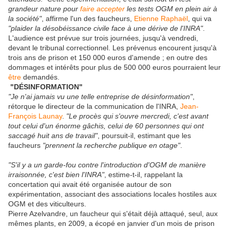
grandeur nature pour
faire
accepter
les tests OGM en plein air à
la société"
, affirme l'un des faucheurs,
Etienne Raphaël
, qui va
"plaider la désobéissance civile face à une dérive de l'INRA"
.
L'audience est prévue sur trois journées, jusqu'à vendredi,
devant le tribunal correctionnel. Les prévenus encourent jusqu'à
trois ans de prison et 150 000 euros d'amende ; en outre des
dommages et intérêts pour plus de 500 000 euros pourraient leur
être
demandés.
"DÉSINFORMATION"
"Je n'ai jamais vu une telle entreprise de désinformation"
,
rétorque le directeur de la communication de l'INRA,
Jean-
François Launay
.
"Le procès qui s'ouvre mercredi, c'est avant
tout celui d'un énorme gâchis, celui de 60 personnes qui ont
saccagé huit ans de travail"
, poursuit-il, estimant que les
faucheurs
"prennent la recherche publique en otage"
.
"S'il y a un garde-fou contre l'introduction d'OGM de manière
irraisonnée, c'est bien l'INRA"
, estime-t-il, rappelant la
concertation qui avait été organisée autour de son
expérimentation, associant des associations locales hostiles aux
OGM et des viticulteurs.
Pierre Azelvandre, un faucheur qui s'était déjà attaqué, seul, aux
mêmes plants, en 2009, a écopé en janvier d'un mois de prison