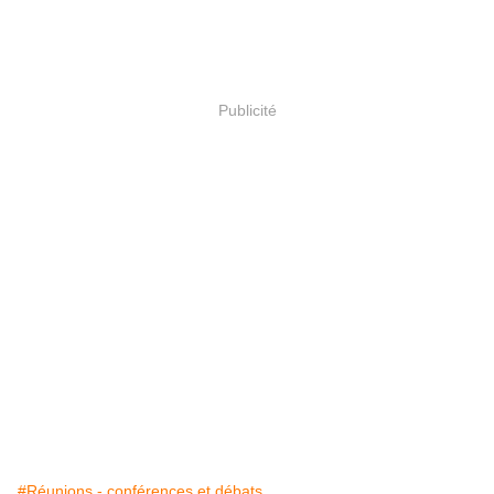
Publicité
#Réunions - conférences et débats