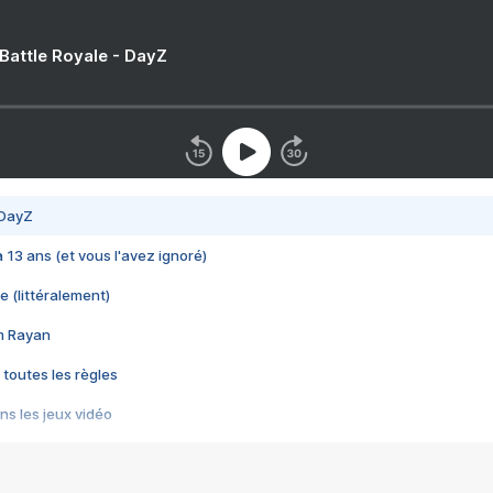
 Battle Royale - DayZ
 DayZ
 a 13 ans (et vous l'avez ignoré)
e (littéralement)
im Rayan
 toutes les règles
s les jeux vidéo
us choquant de Rockstar ? - Le scandale BULLY