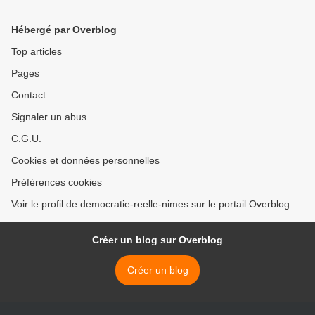
UNILEVER/soutien FRALIB
Janvier 2014 - Programme
(samedi 18 janvier à
>
Hébergé par Overblog
Nîmes)
Top articles
Pages
Contact
Signaler un abus
C.G.U.
Cookies et données personnelles
Préférences cookies
Voir le profil de democratie-reelle-nimes sur le portail Overblog
Créer un blog sur Overblog
Créer un blog