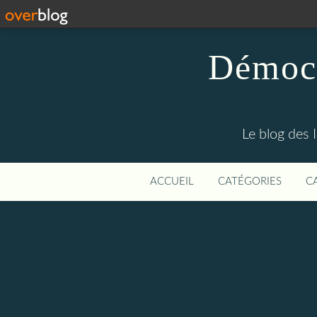
Démocr
Le blog des 
ACCUEIL
CATÉGORIES
C