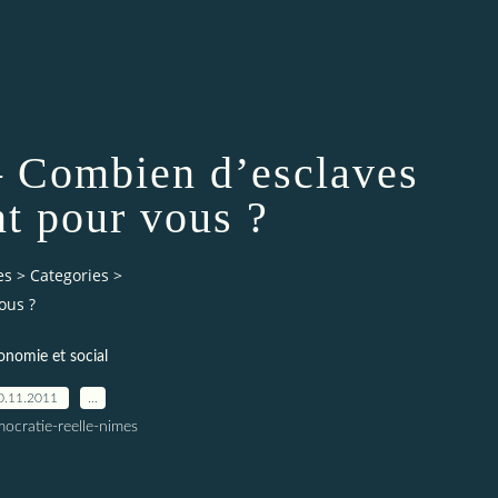
Combien d’esclaves
nt pour vous ?
es
>
Categories
>
ous ?
onomie et social
0.11.2011
…
ocratie-reelle-nimes